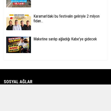
Karaman'daki bu festivalin geliriyle 2 milyon
fidan...
Maketine sarılıp ağladığı Kabe'ye gidecek
SOSYAL AĞLAR
Foto Galeri
Video Galeri