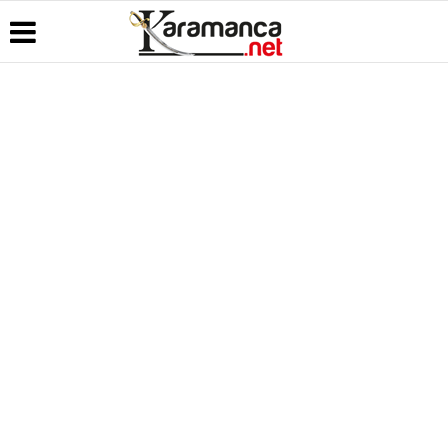
Üye Paneli
Hava
Köşe
Kullanım
Durumu
Yazarları
Koşulları
Haber
Arşivi
Gazete
Video
Künye
Manşetleri
Galeri
Günün
İletişim
Haberleri
Anketler
Foto Galeri
Çerez
Politikası