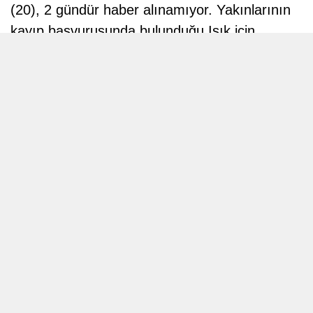
(20), 2 gündür haber alınamıyor. Yakınlarının
kayıp başvurusunda bulunduğu Işık için
arama-kurtarma çalışması başlatıldı.
Kırkağaç'ın kırsal Dualar Mahallesi'nde
yaşayan ve evli olan Meryem Işık, 7 Mayıs'ta
kayboldu. Yakınları, gidebileceği yerlere
bakmalarına rağmen akli dengesi yerinde
olmadığı ve psikolojik sorunları bulunduğu
belirtilen Işık'a ulaşamadı.
Bunun üzerine kayıp başvurusunda bulunuldu.
Işık için Jandarma Komando Arama Kurtarma
Timi ve Manisa İl Afet ve Acil Durum Yönetimi
Başkanlığı ekipleri tarafından arama-kurtarma