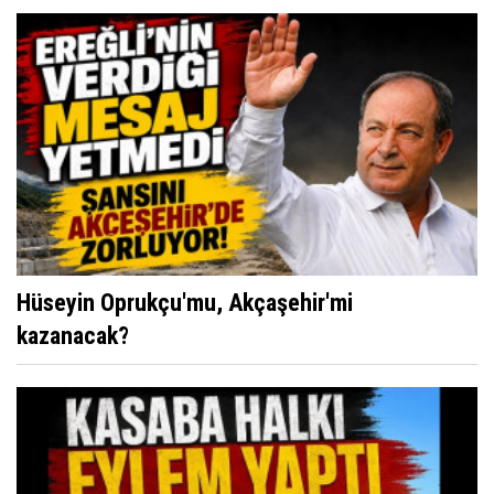
Hüseyin Oprukçu'mu, Akçaşehir'mi
kazanacak?