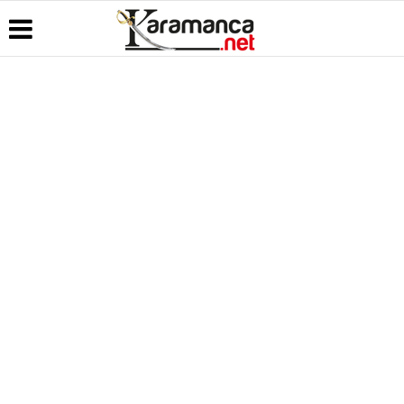
Üye Paneli
Hava
Köşe
Kullanım
Durumu
Yazarları
Koşulları
Haber
Arşivi
Gazete
Video
Künye
Manşetleri
Galeri
Günün
İletişim
Haberleri
Anketler
Foto Galeri
Çerez
Politikası