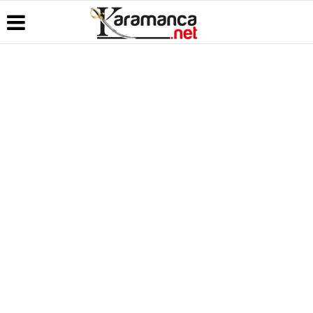
Üye Paneli
Hava
Köşe
Kullanım
Durumu
Yazarları
Koşulları
Haber
Arşivi
Gazete
Video
Künye
Manşetleri
Galeri
Günün
İletişim
Haberleri
Anketler
Foto Galeri
Çerez
Politikası