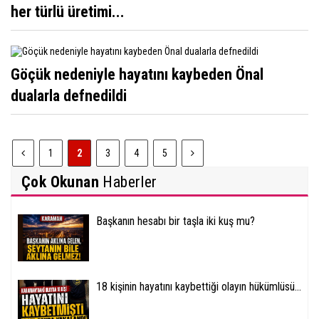
her türlü üretimi...
Göçük nedeniyle hayatını kaybeden Önal
dualarla defnedildi
1
2
3
4
5
Çok Okunan
Haberler
Başkanın hesabı bir taşla iki kuş mu?
18 kişinin hayatını kaybettiği olayın hükümlüsü...