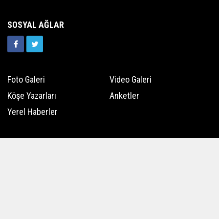
SOSYAL AĞLAR
Foto Galeri
Video Galeri
Köşe Yazarları
Anketler
Yerel Haberler
Hava Durumu
Günün Haberleri
Gazete Manşetleri
Haber Arşivi
Üye Paneli
Kullanım Koşulları
Künye
İletişim
Çerez Politikası