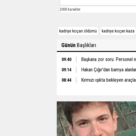
kadriye koçan öldümü
kadriye koçan kaza
Günün
Başlıkları
Başkana zor soru: Personel ne
09:40
Hakan Çığır'dan bamya alanlar 
09:14
Kırmızı ışıkta bekleyen araçlar
08:44