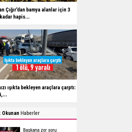
n Çığır'dan bamya alanlar için 3
 kadar hapis...
ızı ışıkta bekleyen araçlara çarptı:
,...
k Okunan
Haberler
Başkana zor soru: