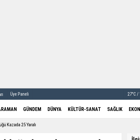
u
Köşe Yazarları
etleri
Video Galeri
Foto Galeri
Üye Paneli
27°C /
rı
ARAMAN
GÜNDEM
DÜNYA
KÜLTÜR-SANAT
SAĞLIK
EKON
üğü Kazada 25 Yaralı
İlg