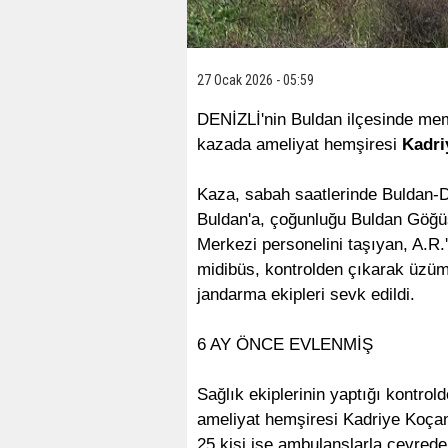
27 Ocak 2026 - 05:59
DENİZLİ'nin Buldan ilçesinde mem
kazada ameliyat hemşiresi
Kadri
Kaza, sabah saatlerinde Buldan-D
Buldan'a, çoğunluğu Buldan Göğüs 
Merkezi personelini taşıyan, A.R.
midibüs, kontrolden çıkarak üzüm 
jandarma ekipleri sevk edildi.
6 AY ÖNCE EVLENMİŞ
Sağlık ekiplerinin yaptığı kontro
ameliyat hemşiresi Kadriye Koçan'
25 kişi ise ambulanslarla çevrede