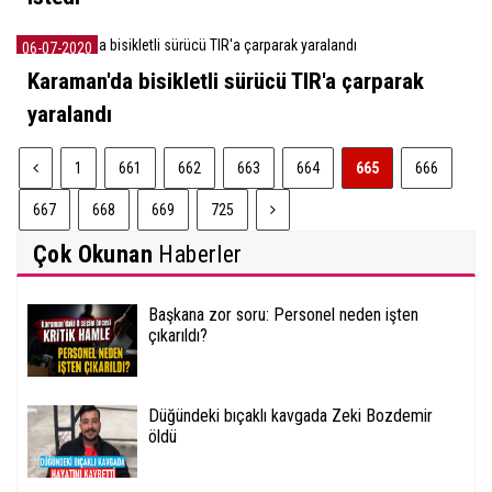
06-07-2020
Karaman'da bisikletli sürücü TIR'a çarparak
yaralandı
1
661
662
663
664
665
666
667
668
669
725
Çok Okunan
Haberler
Başkana zor soru: Personel neden işten
çıkarıldı?
Düğündeki bıçaklı kavgada Zeki Bozdemir
öldü