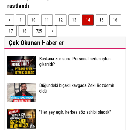
rastlandı
1
10
11
12
13
14
15
16
17
18
725
Çok Okunan
Haberler
Başkana zor soru: Personel neden işten
çıkarıldı?
Düğündeki bıçaklı kavgada Zeki Bozdemir
öldü
''Her şey açık, herkes söz sahibi olacak''