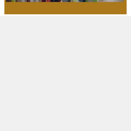
13 Ekim 2023 - 11:15
Editör:
Karamanca
İş sağlığı ve güvenliği
, çalışanların sağlıklarını ve güvenliklerini
ilgilendiren tüm detayları kapsayan bir alandır. Çalışma
ortamındaki fiziksel, kimyasal, ergonomik ve sosyal risk
etmenlerini içeren bu alan, her geçen gün gelişmeye devam
etmektedir. Gelişimi ile birlikte ise yeni meslekler ve uzmanlık
alanları ortaya çıkmaktadır.
İş Sağlığı ve Güvenliği Kursu
İş sağlığı ve güvenliği (İSG)
alanında yaşanan gelişmelere
bağlı olarak ortaya çıkan yeni uzmanlık alanları ve meslekler
için hızlı çözümler üretilmektedir. Bu çözümlerde, daha önce bu
alana ilişkin temel konuları farklı bölümlerde alan kişilere, İSG