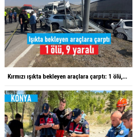
Kırmızı ışıkta bekleyen araçlara çarptı: 1 ölü,...