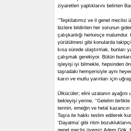
ziyaretleri yaptıklarını belirten
‘’Teşkilatımız ve il genel meclisi 
bizlere bildirilen her sorunun gid
çalışkanlığı herkesçe malumdur. K
yürütülmesi gibi konularda takip
kısa sürede ulaştırmak, bunları 
çalışmak gerekiyor. Bütün bunları
işleyişi iyi bilmekle, hepsinden 
taşradaki hemşerisiyle aynı heye
karın ve mutlu yarınları için uğraş
Ülkücüler; elini uzatanın ayağını 
bekleyişi yerine, ‘’Gelelim birlikt
terinin, emeğin ve helal kazancı
Taşra ile hakkı teslim edilerek ku
‘Dayatma’ gibi ritim bozuklukların
genel meclis üyemiz Adem Gök, b