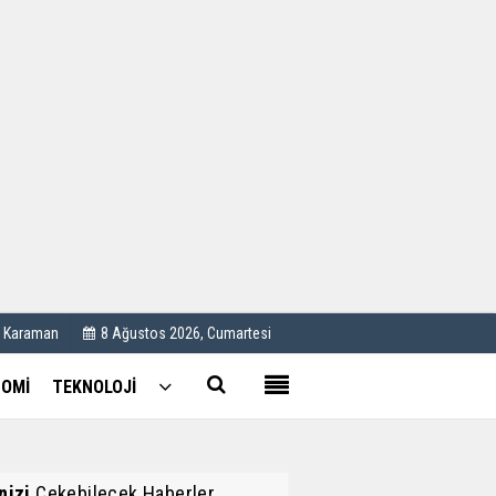
Kullanım Koşulları
Künye
İletişim
Çerez Politikası
C Karaman
8 Ağustos 2026, Cumartesi
OMİ
TEKNOLOJİ
inizi
Çekebilecek Haberler