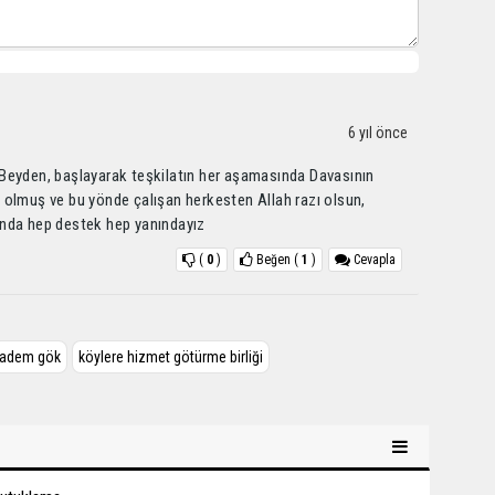
6 yıl önce
Beyden, başlayarak teşkilatın her aşamasında Davasının
 olmuş ve bu yönde çalışan herkesten Allah razı olsun,
ında hep destek hep yanındayız
(
0
)
Beğen
(
1
)
Cevapla
adem gök
köylere hizmet götürme birliği