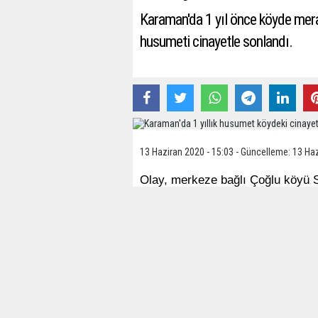
Karaman'da 1 yıl önce köyde mera
husumeti cinayetle sonlandı.
13 Haziran 2020 - 15:03 - Güncelleme: 13 Haz
Olay, merkeze bağlı Çoğlu köyü 
bilgiye göre, Çoğlu köyünde çobanl
Özbek'in (26) güttüğü sürü ağıla
bildirildi. Bunun üzerine jandarm
aramaya başladı. Ekiplerin dün ge
sonuçsuz kaldı.
Sabah saatlerine kadar arayışa d