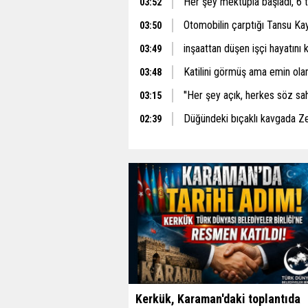
Her şey mektupla başladı, 6 
03:52
Otomobilin çarptığı Tansu Ka
03:50
inşaattan düşen işçi hayatını 
03:49
Katilini görmüş ama emin ol
03:48
''Her şey açık, herkes söz sah
03:15
Düğündeki bıçaklı kavgada Z
02:39
Kerkük, Karaman'daki toplantıda