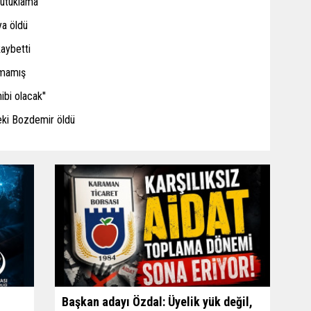
tutuklama
ya öldü
kaybetti
amamış
ibi olacak''
eki Bozdemir öldü
Başkan adayı Özdal: Üyelik yük değil,