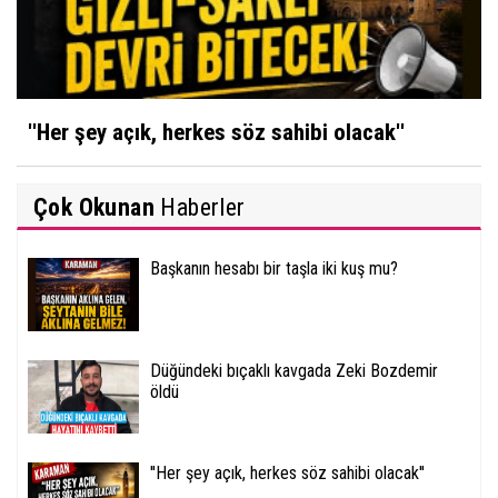
''Her şey açık, herkes söz sahibi olacak''
Çok Okunan
Haberler
Başkanın hesabı bir taşla iki kuş mu?
Düğündeki bıçaklı kavgada Zeki Bozdemir
öldü
''Her şey açık, herkes söz sahibi olacak''