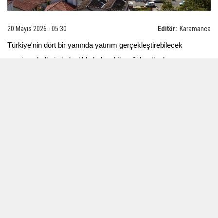
20 Mayıs 2026 - 05:30
Editör:
Karamanca
Türkiye'nin dört bir yanında yatırım gerçekleştirebilecek
gayrimenkullerin kolaylıkla bulunabileceği kentler her zaman yer
almaktadır. Özellikle de Akdeniz kıyılarında Antalya, yatırımın
gözbebeği olarak görülürken; Antalya'nın göz bebeği de
Muratpaşa olarak ifade edilebilir. Bugün
Antalya Muratpaşa
satılık daire
ilanları içerisinde gerek kısa gerek uzun vadede
yatırım için seçilebilecek onlarca alternatif ilan bulunabilmektedir.
Antalya'nın il merkezi anlamına gelen ve bugün en eski yerleşim
yerleri arasında bulunan Muratpaşa ilçesi, sınırlarında tarihi
Kaleiçi gibi önemli noktaları ihtiva etmektedir. Aynı zamanda da
modern yerleşimlerin görülebildiği bu bölgede iş merkezleri,