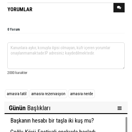
YORUMLAR
0 Yorum
amasra tatil
amasra rezervasyon
amasra nerde
Günün
Başlıkları
Başkanın hesabı bir taşla iki kuş mu?
Çoğlu Köyü Festivali coşkuyla başladı