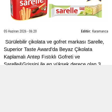
05 Haziran 2026 - 06:20
Editör:
Karamanca
Sürülebilir çikolata ve gofret markası Sarelle,
Superior Taste Award’da Beyaz Çikolata
Kaplamalı Antep Fıstıklı Gofreti ve
Sarelle&Grissini ile en yüksek derece olan 3
yıldızla ödüllendirildiğini duyurdu.
Sarelle’nin yeni ürünü Beyaz Çikolata
Kaplamalı Antep Fıstıklı Gofret ‘Çikolata ve
Çikolata Atıştırmalıkları’ kategorisinde, pratikliği
lezzetle buluşturan Sarelle&Grissini ise