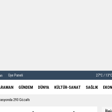
u
Köşe Yazarları
etleri
Video Galeri
Foto Galeri
Üye Paneli
27°C / 13°
rı
ARAMAN
GÜNDEM
DÜNYA
KÜLTÜR-SANAT
SAĞLIK
EKON
rasyonda 293 Gözaltı
İlg