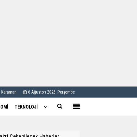
Kullanım Koşulları
Künye
İletişim
Çerez Politikası
C Karaman
6 Ağustos 2026, Perşembe
OMİ
TEKNOLOJİ
inizi
Çekebilecek Haberler