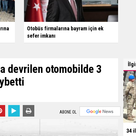
arına
Otobüs firmalarına bayram için ek
sefer imkanı
İlg
a devrilen otomobilde 3
ybetti
ABONE OL
34 i