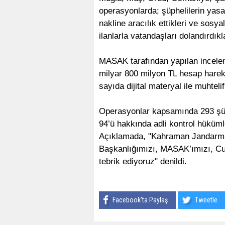
operasyonlarda; şüphelilerin yasa 
nakline aracılık ettikleri ve sosy
ilanlarla vatandaşları dolandırdıkla
MASAK tarafından yapılan incelem
milyar 800 milyon TL hesap hareke
sayıda dijital materyal ile muhtel
Operasyonlar kapsamında 293 şüph
94’ü hakkında adli kontrol hükümle
Açıklamada, "Kahraman Jandarma
Başkanlığımızı, MASAK’ımızı, Cu
tebrik ediyoruz" denildi.
Facebook'ta Paylaş
Tweetle