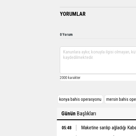
YORUMLAR
0 Yorum
konya bahis operasyonu
mersin bahis op
Günün
Başlıkları
Maketine sarılıp ağladığı Ka
05:48