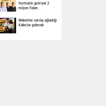
festivalin geliriyle 2
milyon fidan...
Maketine sarılıp ağladığı
Kabe'ye gidecek