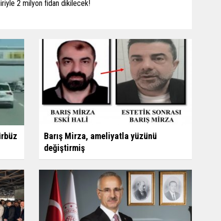
iriyle 2 milyon fidan dikilecek!
ürbüz
Barış Mirza, ameliyatla yüzünü
değiştirmiş