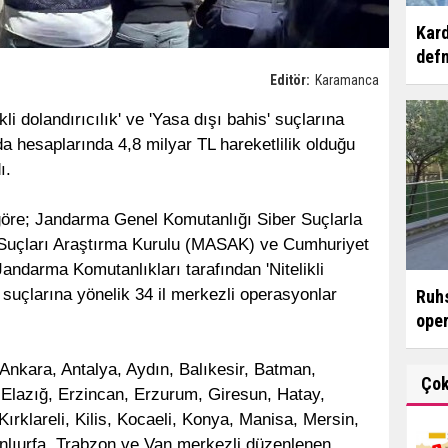
Kard
defn
Editör:
Karamanca
kli dolandırıcılık' ve 'Yasa dışı bahis' suçlarına
 hesaplarında 4,8 milyar TL hareketlilik olduğu
ı.
göre; Jandarma Genel Komutanlığı Siber Suçlarla
 Suçları Araştırma Kurulu (MASAK) ve Cumhuriyet
Jandarma Komutanlıkları tarafından 'Nitelikli
' suçlarına yönelik 34 il merkezli operasyonlar
Ruhs
ope
Ankara, Antalya, Aydın, Balıkesir, Batman,
Ço
 Elazığ, Erzincan, Erzurum, Giresun, Hatay,
ırklareli, Kilis, Kocaeli, Konya, Manisa, Mersin,
lıurfa, Trabzon ve Van merkezli düzenlenen