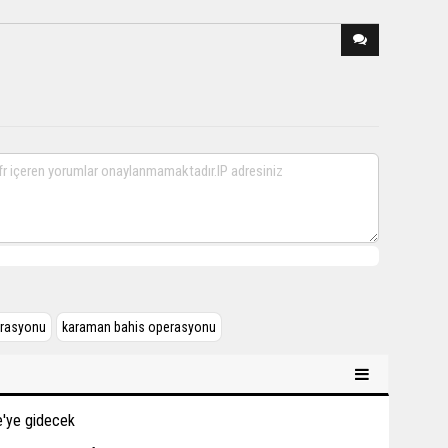
erasyonu
karaman bahis operasyonu
be'ye gidecek