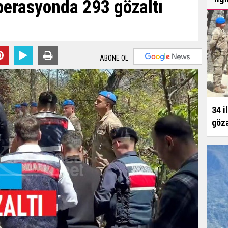
perasyonda 293 gözaltı
ABONE OL
34 i
göza