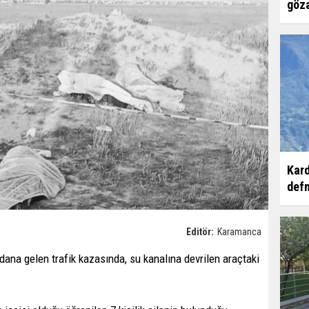
göza
Kard
defn
Editör:
Karamanca
ana gelen trafik kazasında, su kanalına devrilen araçtaki