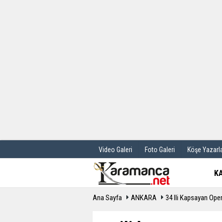
Üye Paneli
Hava Durum
Haber Arşivi
Gazete Manş
Günün Haberleri
Anketler
Video Galeri
Foto Galeri
Köşe Yazarla
K
Ana Sayfa
ANKARA
34 Ili Kapsayan Ope