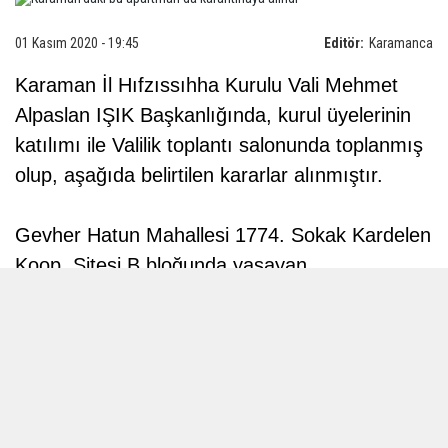
01 Kasım 2020 - 19:45
Editör:
Karamanca
Karaman İl Hıfzıssıhha Kurulu Vali Mehmet
Alpaslan IŞIK Başkanlığında, kurul üyelerinin
katılımı ile Valilik toplantı salonunda toplanmış
olup, aşağıda belirtilen kararlar alınmıştır.
Gevher Hatun Mahallesi 1774. Sokak Kardelen
Koop. Sitesi B bloğunda yaşayan
vatandaşlarımızda pozitif vakaların görülmesi
nedeniyle, ikinci bir karara kadar 01.11.2020
saat 19:00’dan itibaren karantina altına
alınmasına, binaya giriş çıkışların
yasaklanmasına;