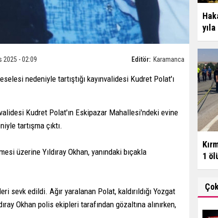
Haka
yıla
s 2025 - 02:09
Editör:
Karamanca
selesi nedeniyle tartıştığı kayınvalidesi Kudret Polat'ı
validesi Kudret Polat'ın Eskipazar Mahallesi'ndeki evine
niyle tartışma çıktı.
Kırm
esi üzerine Yıldıray Okhan, yanındaki bıçakla
1 ölü
Ço
leri sevk edildi. Ağır yaralanan Polat, kaldırıldığı Yozgat
ıray Okhan polis ekipleri tarafından gözaltına alınırken,