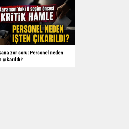
ana zor soru: Personel neden
n çıkarıldı?
n Çığır'dan bamya alanlar için 3