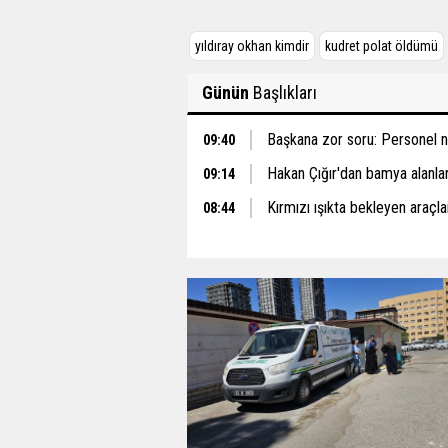
yıldıray okhan kimdir
kudret polat öldümü
Günün
Başlıkları
Başkana zor soru: Personel ne
09:40
Hakan Çığır'dan bamya alanlar 
09:14
Kırmızı ışıkta bekleyen araçlar
08:44