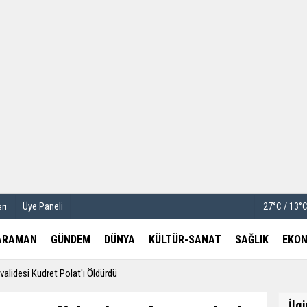
u
Köşe Yazarları
etleri
Video Galeri
Foto Galeri
Üye Paneli
27°C / 13°
rı
ARAMAN
GÜNDEM
DÜNYA
KÜLTÜR-SANAT
SAĞLIK
EKON
validesi Kudret Polat'ı Öldürdü
İlg