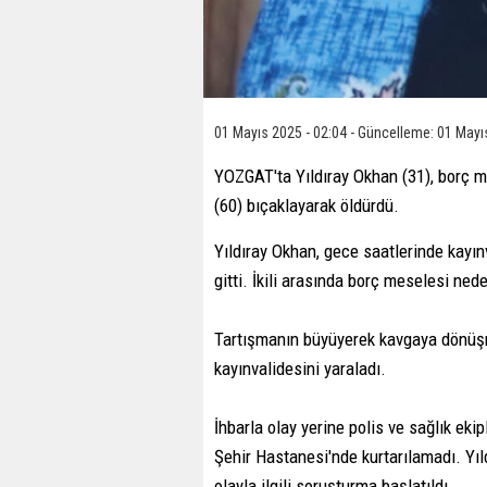
01 Mayıs 2025 - 02:04 - Güncelleme: 01 Mayı
YOZGAT'ta Yıldıray Okhan (31), borç me
(60) bıçaklayarak öldürdü.
Yıldıray Okhan, gece saatlerinde kayın
gitti. İkili arasında borç meselesi nede
Tartışmanın büyüyerek kavgaya dönüşm
kayınvalidesini yaraladı.
İhbarla olay yerine polis ve sağlık ekip
Şehir Hastanesi'nde kurtarılamadı. Yıld
olayla ilgili soruşturma başlatıldı.