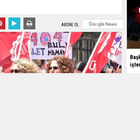
ABONE OL
Başk
işte
Haka