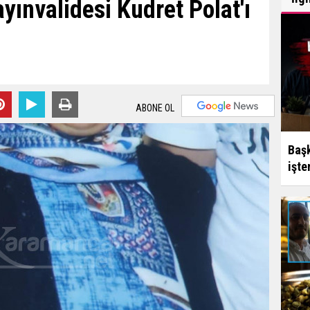
yınvalidesi Kudret Polat'ı
ABONE OL
Başk
işte