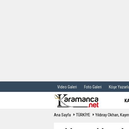
Üye Paneli
Hava Durum
Haber Arşivi
Gazete Manş
Günün Haberleri
Anketler
Video Galeri
Foto Galeri
Köşe Yazarla
K
Ana Sayfa
TÜRKİYE
Yıldıray Okhan, Kayın