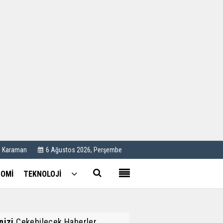
Kullanım Koşulları
Künye
İletişim
Çerez Politikası
C Karaman
6 Ağustos 2026, Perşembe
OMİ
TEKNOLOJİ
inizi
Çekebilecek Haberler