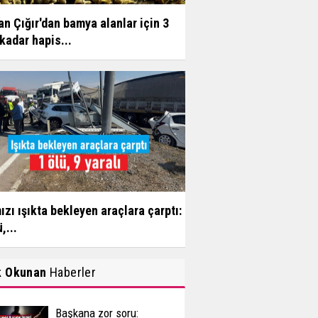
n Çığır'dan bamya alanlar için 3
 kadar hapis...
ızı ışıkta bekleyen araçlara çarptı:
,...
k Okunan
Haberler
Başkana zor soru: