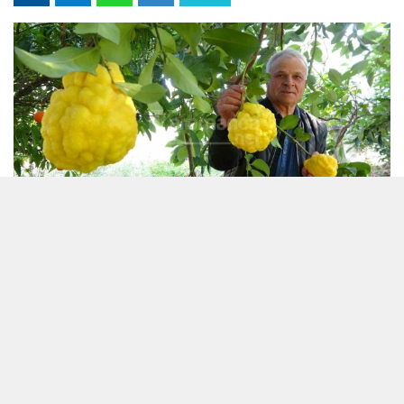
15 Mart 2023 - 12:47
Editör:
Karamanca
Meyvesinin kabuğundan elde edilen aromasıyla
meşhur bergamotla 8 yıl önce tanışan Mersinli üretici,
1 kiloyu geçen sıra dışı büyüklükte ürün yetiştirdi. Tek
bir ağaçla gerçekleştirdiği üretiminden sezonda 500