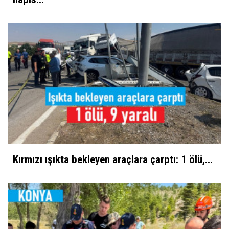
Kırmızı ışıkta bekleyen araçlara çarptı: 1 ölü,...