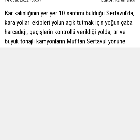
14 Ocak 2022 - 00:39
Editör:
Karamanca
Kar kalınlığının yer yer 10 santimi bulduğu Sertavul'da,
kara yolları ekipleri yolun açık tutmak için yoğun çaba
harcadığı, geçişlerin kontrollü verildiği yolda, tır ve
büyük tonajlı kamyonların Mut'tan Sertavul yönüne
geçişlerine izin verilmiyor.
Tır ve büyük tonajlı kamyonların Mut ve Sertavul
geçidinde bekletiliyor.
Paylaş
Tweetle
WhatsApp