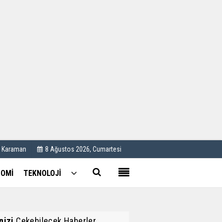
Kullanım Koşulları
Künye
İletişim
Çerez Politikası
C Karaman
8 Ağustos 2026, Cumartesi
OMİ
TEKNOLOJİ
inizi
Çekebilecek Haberler