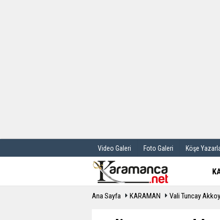
Üye Paneli
Hava Durum
Haber Arşivi
Gazete Manş
Günün Haberleri
Anketler
Video Galeri
Foto Galeri
Köşe Yazarla
K
Ana Sayfa
KARAMAN
Vali Tuncay Akkoyu