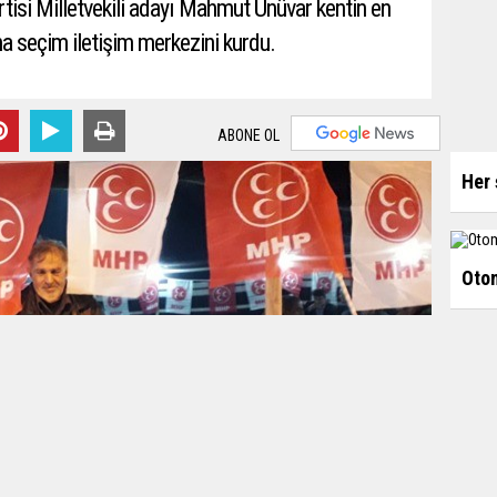
tisi Milletvekili adayı Mahmut Ünüvar kentin en
na seçim iletişim merkezini kurdu.
ABONE OL
Her 
Otom