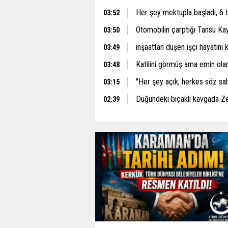
Her şey mektupla başladı, 6 
03:52
Otomobilin çarptığı Tansu Ka
03:50
inşaattan düşen işçi hayatını 
03:49
Katilini görmüş ama emin ol
03:48
''Her şey açık, herkes söz sah
03:15
Düğündeki bıçaklı kavgada Z
02:39