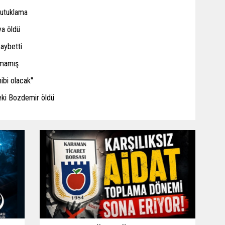
tutuklama
ya öldü
kaybetti
amamış
ibi olacak''
eki Bozdemir öldü