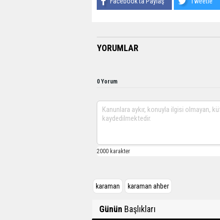
Facebook'ta Paylaş
Tweetle
YORUMLAR
0 Yorum
karaman
karaman ahber
Günün
Başlıkları