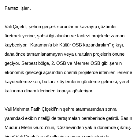
Fantezi işler..
Vali Çiçekli, şehrin gerçek sorunlarını kavrayıp çözümler
üretmek yerine, şahsi ilgi alanları ve fantezi projelerle zaman
kaybediyor. “Karaman’a bir Kültür OSB kazandıralım” çıkışı,
daha önce tamamlanamayan veya unutulan projelerin önüne
geçiyor. Serbest bölge, 2. OSB ve Mermer OSB gibi şehrin
ekonomik geleceği açısından önemli projelerde istenilen ilerleme
kaydedilemezken, bu tarz söylemlerin gündeme gelmesi, yerel
kalkınma dinamiklerinden kopuşu gösteriyor.
Vali Mehmet Fatih Çiçekli’nin şehre atanmasından sonra
yanındaki ekibin niteliği de tartışmaları beraberinde getirdi. Basın
Müdürü Metin Gürcü’nün, ‘Cezaevinden yakın dönemde çıkmış
birini’ Vali Çiçekli’ye güzelleyip sunması endişeleri de