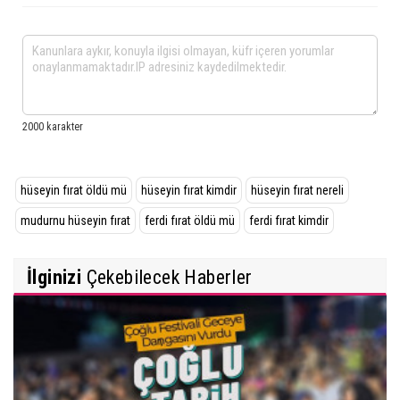
hüseyin fırat öldü mü
hüseyin fırat kimdir
hüseyin fırat nereli
mudurnu hüseyin fırat
ferdi fırat öldü mü
ferdi fırat kimdir
İlginizi
Çekebilecek Haberler