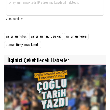
yahşihan nüfus
yahşihan n nüfusu kaç
yahşihan neresi
osman türkyılmaz kimdir
İlginizi
Çekebilecek Haberler