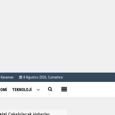
Kullanım Koşulları
Künye
İletişim
Çerez Politikası
C Karaman
8 Ağustos 2026, Cumartesi
OMİ
TEKNOLOJİ
inizi
Çekebilecek Haberler