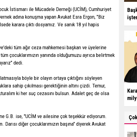
uk İstismarı ile Mücadele Derneği (UCİM), Cumhuriyet
Başk
Dernek adına konuşma yapan Avukat Esra Ergon, "Biz
işte
sede karara çıktı dosyamız. Ve sanık 18 yıl hapis
iye'deki tüm ağır ceza mahkemesi başkan ve üyelerine
k tüm çocuklarımızın yanında olduğumuzu ayrıca belirtmek
yarız" dedi.
atmasıyla böyle bir olayın ortaya çıktığını söyleyen
lara sahip çıkılması gerektiğinin altını çizdi. Temur,
Kara
şturalım ki her suç cezasını bulsun. Adalet geç de olsa
mily
e G.B. ise, "UCİM ve ailesine çok teşekkür ediyorum.
Ço
. Darısı diğer çocuklarımızın başına" diyerek Avukat