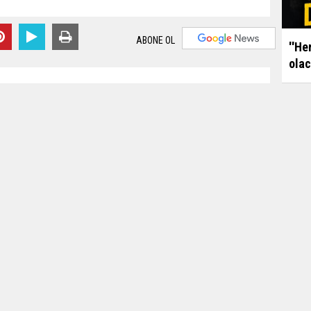
ABONE OL
''He
olac
m 2020 - 23:29
Editör:
Karamanca
a son 24 saatte 22 bin 806 yeni korona virüs
ikte ülke genelinde toplam vaka sayısının 1 milyon 6
eniyle son 24 saatte 426 kişinin hayatını
ı sayısı 15 bin 586'a ulaştı.
Başk
6 bin 100 kişinin iyileştiği kaydedilirken,
işte
şi sayısının ise 314 bin 708 kişi olduğu belirtildi.
kannt, dass mit der Entdeckung von 22.000 806
den letzten 24 Stunden in Deutschland die