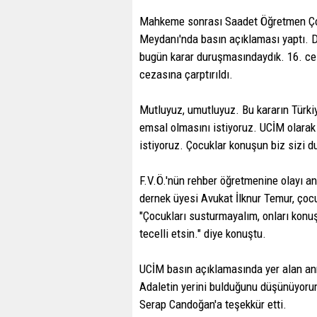
Mahkeme sonrası Saadet Öğretmen Çoc
Meydanı'nda basın açıklaması yaptı. 
bugün karar duruşmasındaydık. 16. cel
cezasına çarptırıldı.
Mutluyuz, umutluyuz. Bu kararın Türk
emsal olmasını istiyoruz. UCİM olara
istiyoruz. Çocuklar konuşun biz sizi du
F.V.Ö.'nün rehber öğretmenine olayı anl
dernek üyesi Avukat İlknur Temur, çocuk
"Çocukları susturmayalım, onları konu
tecelli etsin." diye konuştu.
UCİM basın açıklamasında yer alan ann
Adaletin yerini bulduğunu düşünüyorum
Serap Candoğan'a teşekkür etti.