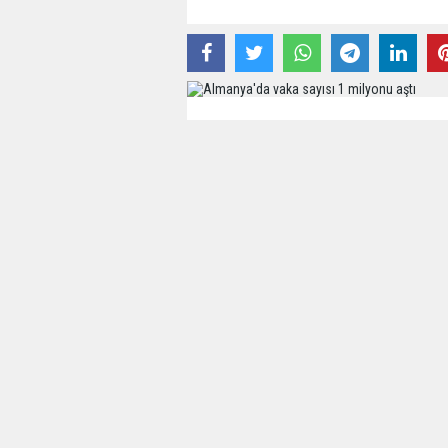
27 Kasım 2020 - 23:19 - Güncelleme: 27 Kası
Robert Koch Enstitüsü, Almanya'd
vakasının tespit edilmesi ile birl
bin 394'e ulaştığını açıkladı.
Açıklamaya göre, korona virüs ned
kaybettiği ülkede, toplam can kayb
Salgının başlangıcından bu yana 67
Almanya'da korona virüs taşıyan ki
Das Robert-Koch-Institut gab be
neuen Fällen von Koronaviren in 