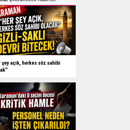
r şey açık, herkes söz sahibi
ak''