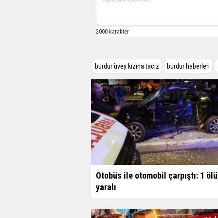
burdur üvey kızına taciz
burdur haberleri
Otobüs ile otomobil çarpıştı: 1 ölü
yaralı