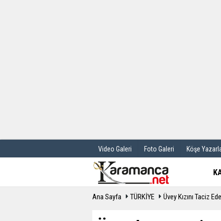
Üye Paneli
Hava Durum
Haber Arşivi
Gazete Manş
Günün Haberleri
Anketler
Video Galeri
Foto Galeri
Köşe Yazarla
K
Ana Sayfa
TÜRKİYE
Üvey Kızını Taciz Ed