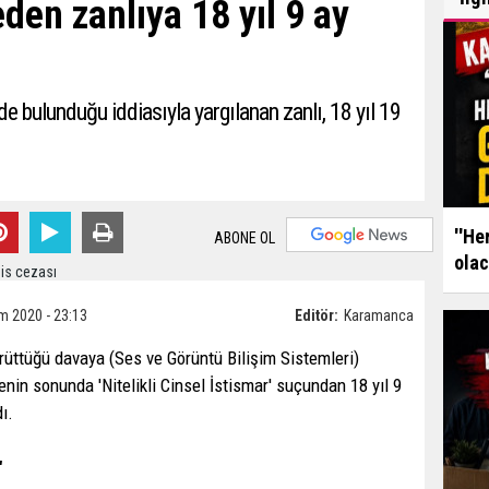
eden zanlıya 18 yıl 9 ay
de bulunduğu iddiasıyla yargılanan zanlı, 18 yıl 19
''He
ABONE OL
olac
m 2020 - 23:13
Editör:
Karamanca
üttüğü davaya (Ses ve Görüntü Bilişim Sistemleri)
enin sonunda 'Nitelikli Cinsel İstismar' suçundan 18 yıl 9
ı.
"