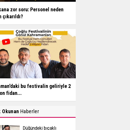
ana zor soru: Personel neden
n çıkarıldı?
man'daki bu festivalin geliriyle 2
on fidan...
k Okunan
Haberler
Düğündeki bıçaklı