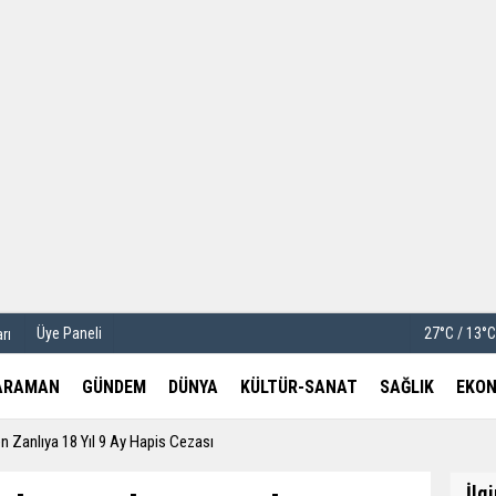
u
Köşe Yazarları
etleri
Video Galeri
Foto Galeri
Üye Paneli
27°C / 13°
rı
ARAMAN
GÜNDEM
DÜNYA
KÜLTÜR-SANAT
SAĞLIK
EKON
en Zanlıya 18 Yıl 9 Ay Hapis Cezası
İlg