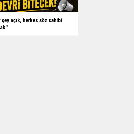
r şey açık, herkes söz sahibi
ak''
ana zor soru: Personel neden
n çıkarıldı?