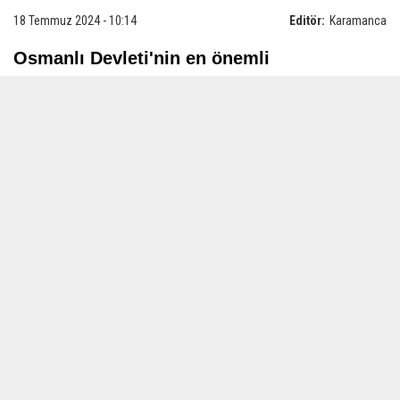
18 Temmuz 2024 - 10:14
Editör:
Karamanca
Osmanlı Devleti'nin en önemli
hükümdarları arasında yer alan Fatih Sultan
Mehmed Han'ın hem halasının oğlu hem de
kayınbiraderi olan Karamanoğlu Beyliği'nin
son beyi Pir Ahmet Bey'in adını verdiği
Pirahmet Köyü'ndeki türbesi ilginç
özellikleriyle dikkat çekiyor.
Gümüşhane-Erzincan karayolu üzerinde yer
alan Pirahmet köyünde metfun bulunan
Karamanoğlu Pir Ahmet Bey aynı zamanda
halasının oğlu ve kayınbiraderi olan Fatih
Sultan Mehmed Han ile giriştiği mücadeleyi