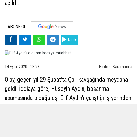
açıldı.
ABONE OL
Dinle
14 Eylül 2020 - 13:28
Editör:
Karamanca
Olay, geçen yıl 29 Şubat'ta Çalı kavşağında meydana
geldi. İddiaya göre, Hüseyin Aydın, boşanma
aşamasında olduğu eşi Elif Aydın'ı çalıştığı iş yerinden
alıp, bir taksiye bindirdi. Çift, takside tartışmaya
başladı. Hüseyin Ömer Aydın, yanında taşıdığı
tabancayı çıkartarak, eşi Elif Aydın'ı göğsünden vurdu.
Yaralanan kadın, taksinin trafikte yavaşlamasını fırsat