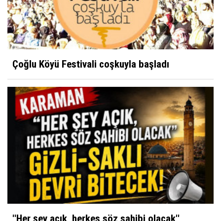
Çoğlu Köyü Festivali coşkuyla başladı
''Her şey açık, herkes söz sahibi olacak''