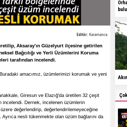
Orha
bul
Editör:
Karamanca
retilip, Aksaray'ın Güzelyurt ilçesine getirilen
eksel Bağcılığı ve Yerli Üzümlerini Koruma
ri tarafından incelendi.
Buradaki amacımız, üzümlerimizi korumak ve yeni
Akım
Ço
nakkale, Giresun ve Elazığ'da üretilen 32 çeşit
 incelendi. Dernek, incelenen üzümlerin
 üzere değerlendirip, değerlendirilemeyeceğine
or. Ayrıca nesli tükenmekte olan üzüm bağlarını da