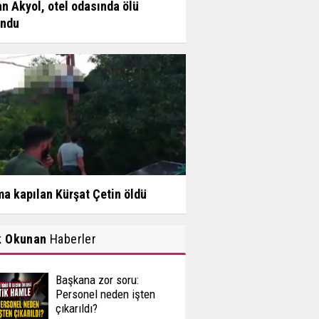
n Akyol, otel odasında ölü
undu
a kapılan Kürşat Çetin öldü
k Okunan
Haberler
Başkana zor soru:
Personel neden işten
çıkarıldı?