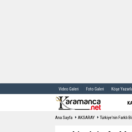
Üye Paneli
Hava Durum
Haber Arşivi
Gazete Manş
Günün Haberleri
Anketler
Video Galeri
Foto Galeri
Köşe Yazarla
K
Ana Sayfa
AKSARAY
Türkiye'nin Farklı 