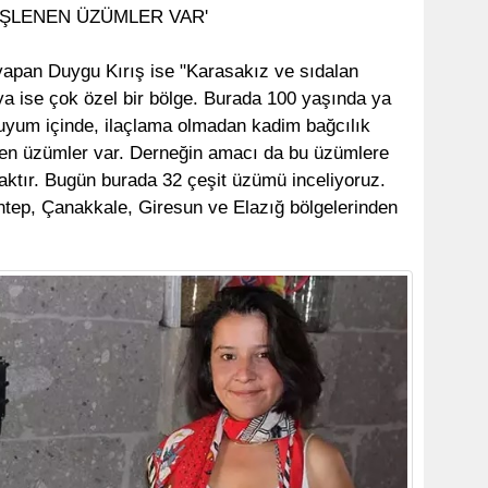
 İŞLENEN ÜZÜMLER VAR'
 yapan Duygu Kırış ise "Karasakız ve sıdalan
ya ise çok özel bir bölge. Burada 100 yaşında ya
uyum içinde, ilaçlama olmadan kadim bağcılık
lenen üzümler var. Derneğin amacı da bu üzümlere
aktır. Bugün burada 32 çeşit üzümü inceliyoruz.
ntep, Çanakkale, Giresun ve Elazığ bölgelerinden