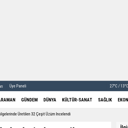
u
Köşe Yazarları
etleri
Video Galeri
Foto Galeri
Üye Paneli
27°C / 13°
rı
ARAMAN
GÜNDEM
DÜNYA
KÜLTÜR-SANAT
SAĞLIK
EKON
Bölgelerinde Üretilen 32 Çeşit Üzüm Incelendi
İlg