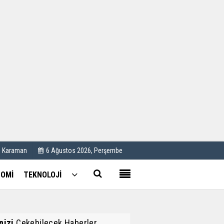
Kullanım Koşulları
Künye
İletişim
Çerez Politikası
C Karaman
6 Ağustos 2026, Perşembe
OMİ
TEKNOLOJİ
inizi
Çekebilecek Haberler