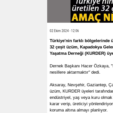
02 Ekim 2024 - 12:06
Türkiye'nin farklı bölgelerinde ü
32 çeşit üzüm, Kapadokya Gelen
Yaşatma Derneği (KURDER) üyele
Dernek Başkanı Hacer Özkaya, "
nesillere aktarmaktır" dedi.
Aksaray, Nevşehir, Gaziantep, Ça
üzüm, KURDER üyeleri tarafından
endüstriyel, yaş veya kuru olmak
karar verip, üreticiyi yönlendiriy
koruma altına almayı planlıyor.