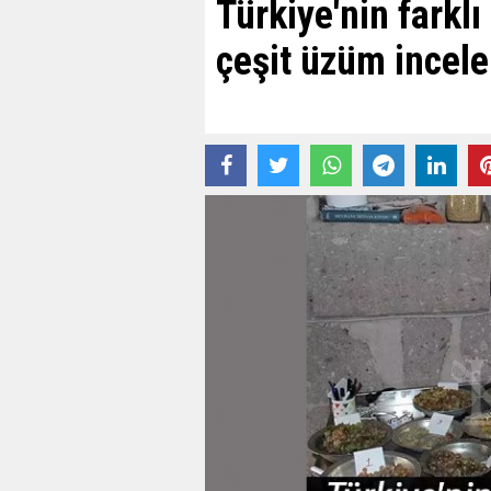
Türkiye'nin farklı
çeşit üzüm incele