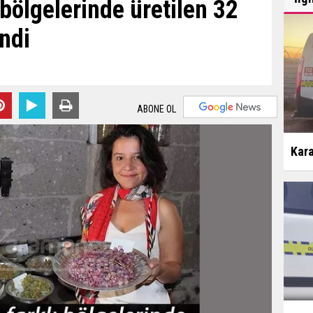
 bölgelerinde üretilen 32
ndi
ABONE OL
Kara