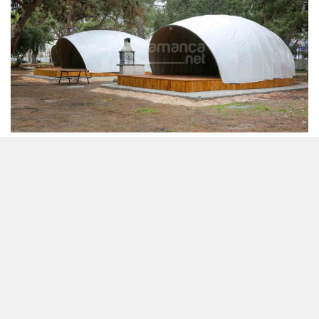
29 Ocak 2023 - 10:13
Editör:
Karamanca
Son yıllarda doğayla iç içe tatil arayanların tercihi
haline gelen 'bungalov' ve 'glamping'ler Mersin
Erdemli'de hayata geçirildi. Büyük oranda yapımı
tamamlanan ve bu yıl turizme katkı sağlayacak olan
projenin, doğayla iç içe tatil arayanların gözdesi haline
gelmesi bekleniyor.