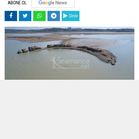
ABONE OL
Dinle
04 Ekim 2023 - 10:38
Editör:
Karamanca
Adana'da kuraklık nedeniyle Seyhan Baraj Gölü'nde su
seviyesi düştü. Roma dönemine ait Augusta Antik