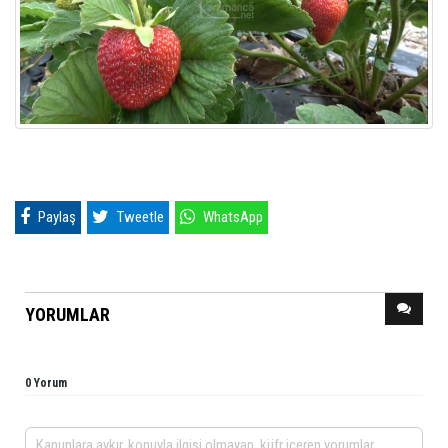
Paylaş
Tweetle
WhatsApp
YORUMLAR
0 Yorum