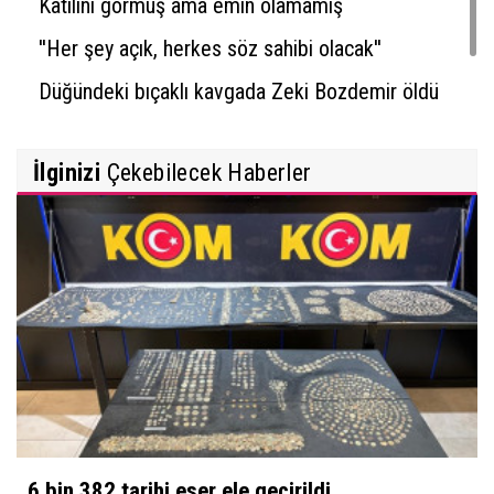
Katilini görmüş ama emin olamamış
''Her şey açık, herkes söz sahibi olacak''
Düğündeki bıçaklı kavgada Zeki Bozdemir öldü
İlginizi
Çekebilecek Haberler
6 bin 382 tarihi eser ele geçirildi