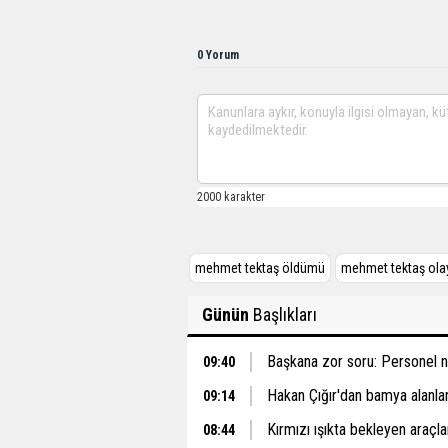
0 Yorum
mehmet tektaş öldümü
mehmet tektaş olay
Günün
Başlıkları
Başkana zor soru: Personel ne
09:40
Hakan Çığır'dan bamya alanlar 
09:14
Kırmızı ışıkta bekleyen araçlar
08:44