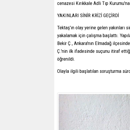
cenazesi Kırıkkale Adli Tıp Kurumu'na k
YAKINLARI SİNİR KRİZİ GEÇİRDİ
Tektaş'ın olay yerine gelen yakınları si
yakalamak için çalışma başlattı. Yap
Bekir Ç., Ankara'nın Elmadağ ilçesind
Ç.'nin ilk ifadesinde suçunu itiraf ett
öğrenildi.
Olayla ilgili başlatılan soruşturma sür