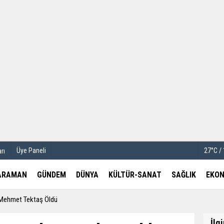
u
Köşe Yazarları
etleri
Video Galeri
Foto Galeri
Üye Paneli
27°C /
rı
ARAMAN
GÜNDEM
DÜNYA
KÜLTÜR-SANAT
SAĞLIK
EKON
 Mehmet Tektaş Öldü
İlg