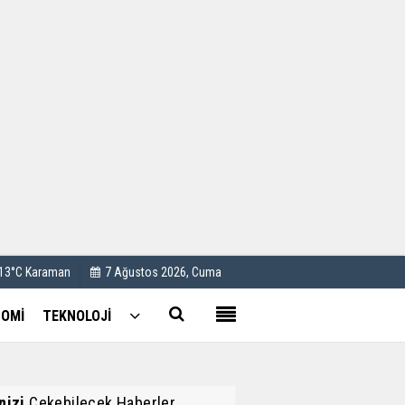
Kullanım Koşulları
Künye
İletişim
Çerez Politikası
 13°C Karaman
7 Ağustos 2026, Cuma
OMİ
TEKNOLOJİ
inizi
Çekebilecek Haberler