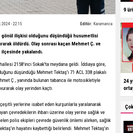
9 ür
k 2024 - 22:15
Editör:
Karamanca
 gönül ilişkisi olduğunu düşündüğü husumetlisi
rarak öldürdü. Olay sonrası kaçan Mehmet Ç. ve
 ilçesinde yakalandı.
allesi 2158'inci Sokak'ta meydana geldi. İddiaya göre,
olduğunu düşündüğü Mehmet Tektaş'ı 71 ACL 338 plakalı
ehmet Ç., yanında bulunan tabanca ile motosikletiyle
24 y
orta
vurarak olay yerinden kaçtı.
şitli yerlerine isabet eden kurşunlarla yaralanarak
Ço
yan çevredekilerin ihbarı üzerine olay yerine sağlık ve
gelen polis ekipleri çevrede güvenlik önlemi alırken, sağlık
ektaş'ın hayatını kaybettiği belirlendi. Mehmet Tektaş'ın