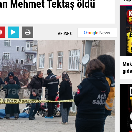
an Mehmet Tektaş öldü
ABONE OL
Make
gid