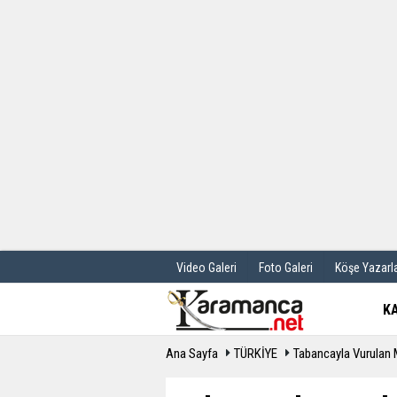
Üye Paneli
Hava Durum
Haber Arşivi
Gazete Manş
Günün Haberleri
Anketler
Video Galeri
Foto Galeri
Köşe Yazarla
K
Ana Sayfa
TÜRKİYE
Tabancayla Vurulan