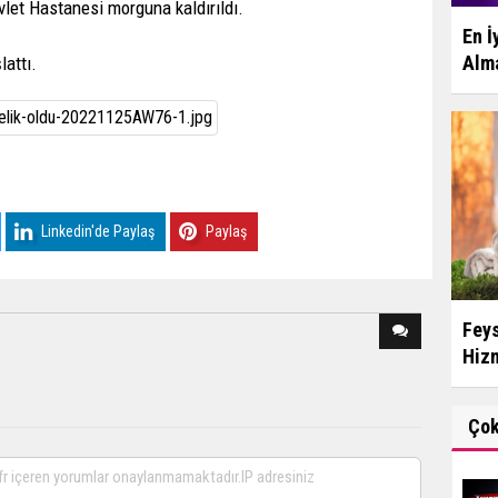
vlet Hastanesi morguna kaldırıldı.
En İ
Alma
lattı.
Linkedin'de Paylaş
Paylaş
Feys
Hizm
Ço