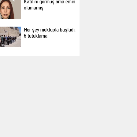
Katilini görmüş ama emin
olamamış
Her şey mektupla başladı,
6 tutuklama