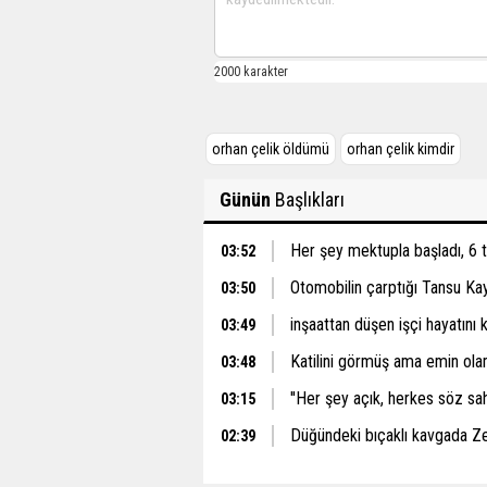
orhan çelik öldümü
orhan çelik kimdir
Günün
Başlıkları
Her şey mektupla başladı, 6 
03:52
Otomobilin çarptığı Tansu Ka
03:50
inşaattan düşen işçi hayatını 
03:49
Katilini görmüş ama emin ol
03:48
''Her şey açık, herkes söz sah
03:15
Düğündeki bıçaklı kavgada Z
02:39