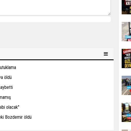
tutuklama
ya öldü
kaybetti
amamış
ibi olacak''
eki Bozdemir öldü