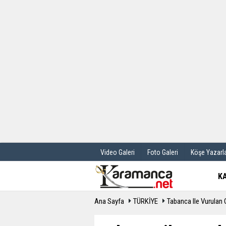
Üye Paneli
Hava Durum
Haber Arşivi
Gazete Manş
Günün Haberleri
Anketler
Video Galeri
Foto Galeri
Köşe Yazarla
K
Ana Sayfa
TÜRKİYE
Tabanca Ile Vurulan 