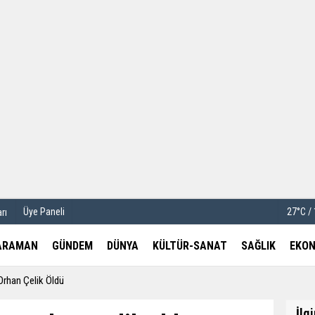
u
Köşe Yazarları
etleri
Video Galeri
Foto Galeri
Üye Paneli
27°C /
rı
ARAMAN
GÜNDEM
DÜNYA
KÜLTÜR-SANAT
SAĞLIK
EKON
Orhan Çelik Öldü
İlg