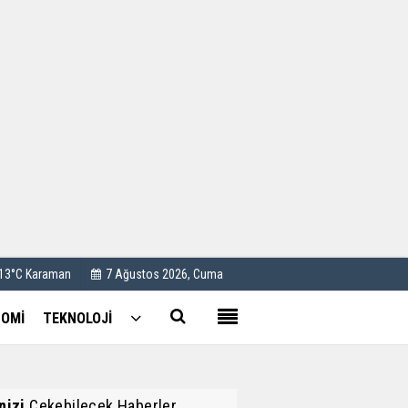
Kullanım Koşulları
Künye
İletişim
Çerez Politikası
 13°C Karaman
7 Ağustos 2026, Cuma
OMİ
TEKNOLOJİ
inizi
Çekebilecek Haberler