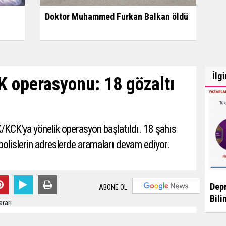
Doktor Muhammed Furkan Balkan öldü
İlg
 operasyonu: 18 gözaltı
K/KCK'ya yönelik operasyon başlatıldı. 18 şahıs
, polislerin adreslerde aramaları devam ediyor.
Depr
ABONE OL
Bili
m 2022 - 09:34
Editör:
Karamanca