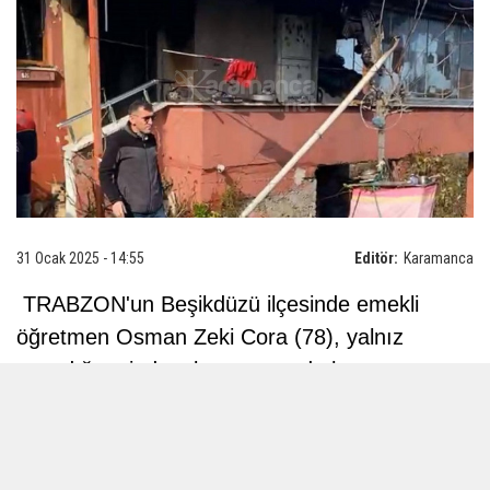
31 Ocak 2025 - 14:55
Editör:
Karamanca
TRABZON'un Beşikdüzü ilçesinde emekli
öğretmen Osman Zeki Cora (78), yalnız
yaşadığı evinde çıkan yangında hayatını
kaybetti.
İlçeye bağlı Alcık Mahallesi’nde emekli müzik