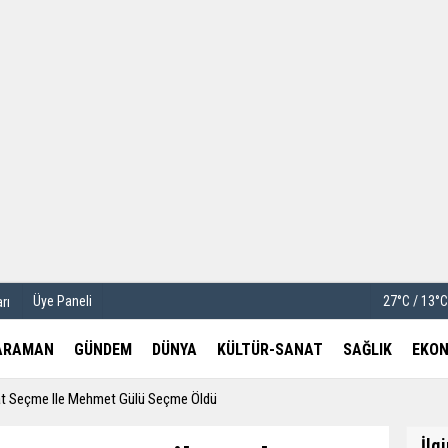
u
Köşe Yazarları
etleri
Video Galeri
Foto Galeri
Üye Paneli
27°C / 13°
rı
ARAMAN
GÜNDEM
DÜNYA
KÜLTÜR-SANAT
SAĞLIK
EKON
rat Seçme Ile Mehmet Gülü Seçme Öldü
İlg