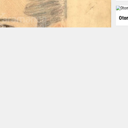
Otom
Editör:
Karamanca
inşa
şair
Nâzım Hikmet Ran
'a ait olduğu değerlendirilen
şiv belgesinin gizliliğini kaldırdı.
Ço
Özel Koleksiyon' sekmesi başlığı altında yer alan
ihbarat raporlarına yenisi eklendi. Paylaşılan arşiv