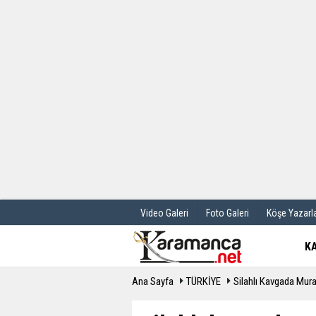
Üye Paneli
Hava Durum
Haber Arşivi
Gazete Manş
Günün Haberleri
Anketler
Video Galeri
Foto Galeri
Köşe Yazarla
K
Ana Sayfa
TÜRKİYE
Silahlı Kavgada Mu