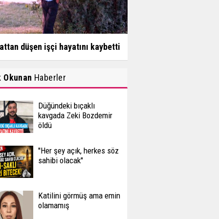
attan düşen işçi hayatını kaybetti
k Okunan
Haberler
Düğündeki bıçaklı
kavgada Zeki Bozdemir
öldü
''Her şey açık, herkes söz
sahibi olacak''
Katilini görmüş ama emin
olamamış