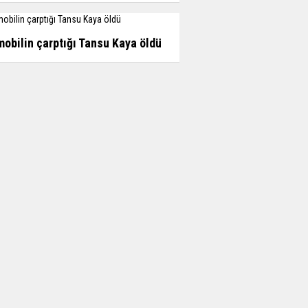
obilin çarptığı Tansu Kaya öldü
attan düşen işçi hayatını kaybetti
k Okunan
Haberler
Düğündeki bıçaklı
kavgada Zeki Bozdemir