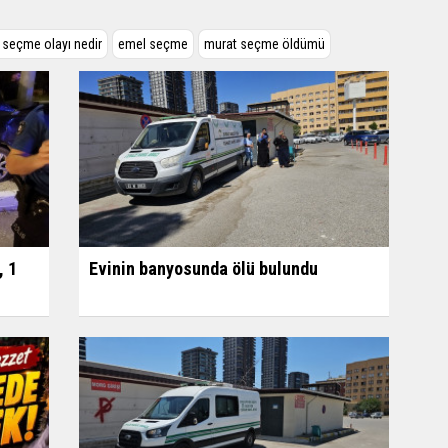
seçme olayı nedir
emel seçme
murat seçme öldümü
, 1
Evinin banyosunda ölü bulundu