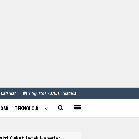
Kullanım Koşulları
Künye
İletişim
Çerez Politikası
C Karaman
8 Ağustos 2026, Cumartesi
OMİ
TEKNOLOJİ
inizi
Çekebilecek Haberler