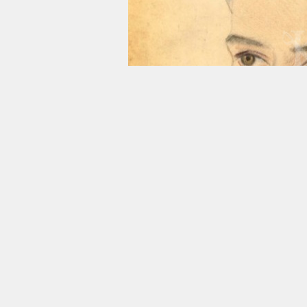
13 Ağustos 2025 - 05:29
MİLLİ İstihbarat Teşkilatı (MİT), 
çizim, şiir ve imzanın yer aldığı ar
MİT'in resmi internet sitesinde, '
'belgeler' kısmında yayımlanan ist