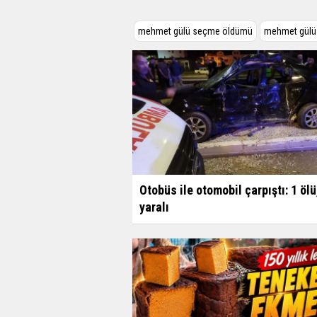
mehmet gülü seçme öldümü
mehmet gülü 
Otobüs ile otomobil çarpıştı: 1 ölü
yaralı