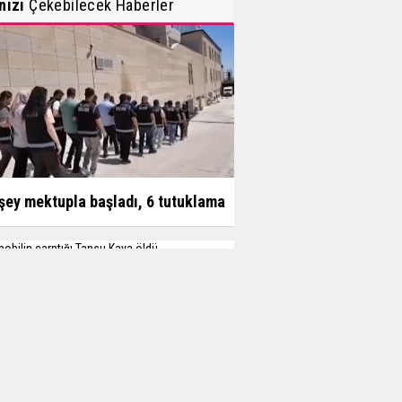
inizi
Çekebilecek Haberler
şey mektupla başladı, 6 tutuklama
obilin çarptığı Tansu Kaya öldü