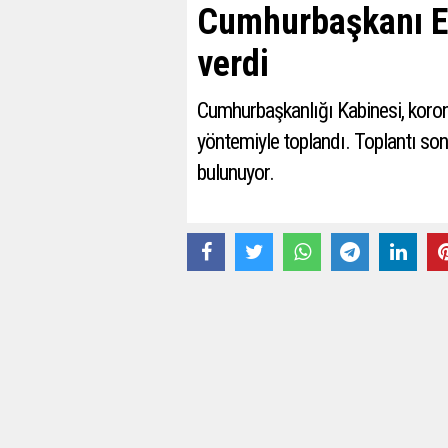
Cumhurbaşkanı Er
verdi
Cumhurbaşkanlığı Kabinesi, koron
yöntemiyle toplandı. Toplantı s
bulunuyor.
04 Mayıs 2020 - 20:08
Cumhurbaşkanı Erdoğan'ın açıklam
Hem ölüm oranımızı çok aşağıda tu
şekilde kestik.