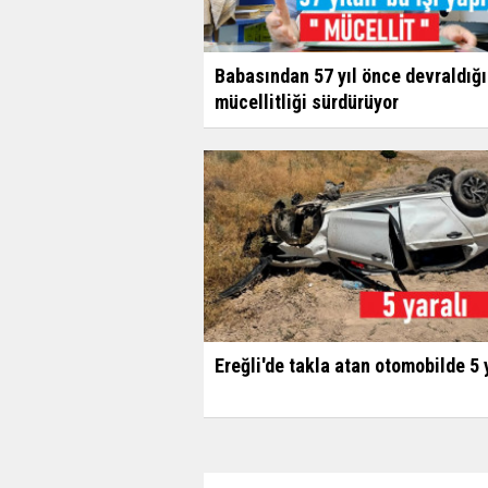
Babasından 57 yıl önce devraldığı
mücellitliği sürdürüyor
Ereğli'de takla atan otomobilde 5 