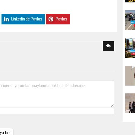
Linkedin'de Paylaş
Paylaş
ya firar