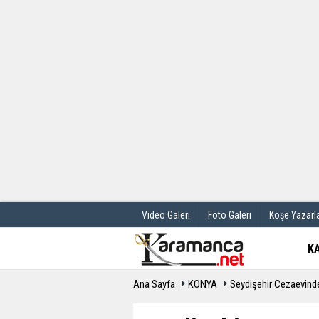
Üye Paneli
Hava Durum
Haber Arşivi
Gazete Manş
Günün Haberleri
Anketler
Video Galeri
Foto Galeri
Köşe Yazarla
K
Ana Sayfa
KONYA
Seydişehir Cezaevinde