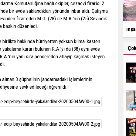
ndarma Komutanlığına bağlı ekipler, cezaevi firarisi 2
i'nde bir evde saklandıkları yönünde ihbar aldı. Çalışma
evinden firar eden M.G. (28) ile M.A.'nın (25) Sevindik
se baskın düzenledi.
inşa
le birlikte hakkında hürriyetten yoksun kılma, kasten
Ço
 yakalama kararı bulunan R.A.'yı da (38) aynı evde
e R.A.'nın yanı sıra pencereden atlayıp kaçmak isteyen
dı.
a alınan 3 şüphelinin jandarmadaki işlemlerinin
iyesine sevk edileceği öğrenildi.