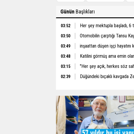
Günün
Başlıkları
Her şey mektupla başladı, 6 
03:52
Otomobilin çarptığı Tansu Ka
03:50
inşaattan düşen işçi hayatını 
03:49
Katilini görmüş ama emin ol
03:48
''Her şey açık, herkes söz sah
03:15
Düğündeki bıçaklı kavgada Z
02:39