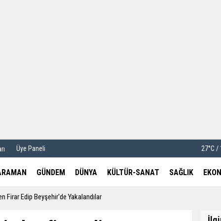
u
Köşe Yazarları
etleri
Video Galeri
Foto Galeri
Üye Paneli
27°C /
rı
ARAMAN
GÜNDEM
DÜNYA
KÜLTÜR-SANAT
SAĞLIK
EKON
n Firar Edip Beyşehir'de Yakalandılar
İlg