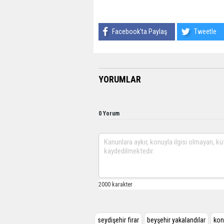
Facebook'ta Paylaş
Tweetle
YORUMLAR
0 Yorum
seydişehir firar
beyşehir yakalandılar
kon