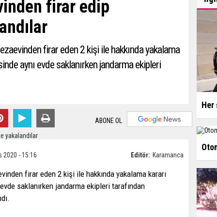
inden firar edip
andılar
cezaevinden firar eden 2 kişi ile hakkında yakalama
esinde aynı evde saklanırken jandarma ekipleri
Her 
ABONE OL
Otom
s 2020 - 15:16
Editör:
Karamanca
vinden firar eden 2 kişi ile hakkında yakalama kararı
 evde saklanırken jandarma ekipleri tarafından
dı.