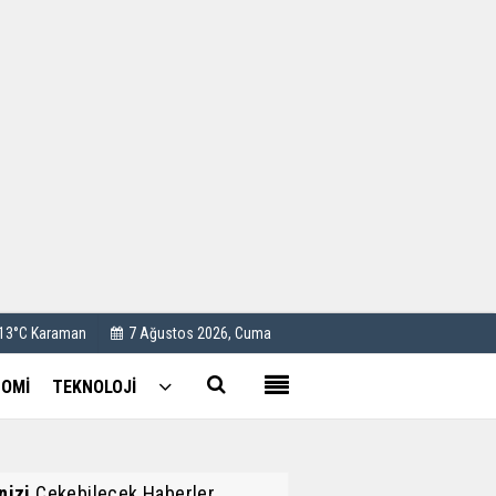
Kullanım Koşulları
Künye
İletişim
Çerez Politikası
 13°C Karaman
7 Ağustos 2026, Cuma
OMİ
TEKNOLOJİ
inizi
Çekebilecek Haberler