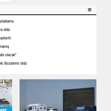
tutuklama
ya öldü
kaybetti
amamış
ibi olacak''
eki Bozdemir öldü