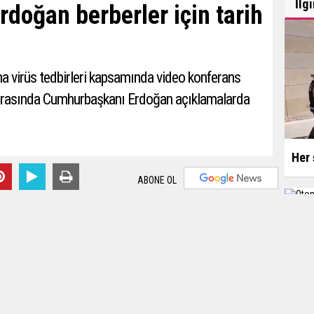
İlg
doğan berberler için tarih
a virüs tedbirleri kapsamında video konferans
onrasında Cumhurbaşkanı Erdoğan açıklamalarda
Her 
ABONE OL
Otom
Editör:
Karamanca
alarından satır başları;
ttuk hem de hastalığın yayılma hızını başarılı bir