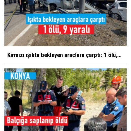
Kırmızı ışıkta bekleyen araçlara çarptı: 1 ölü,...