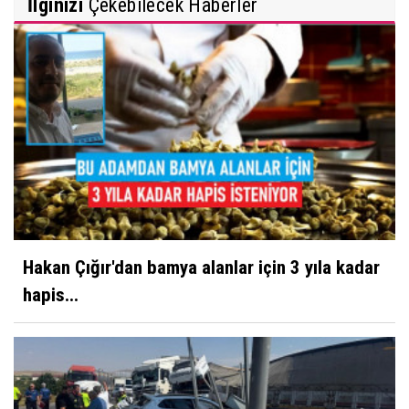
İlginizi
Çekebilecek Haberler
Hakan Çığır'dan bamya alanlar için 3 yıla kadar
hapis...