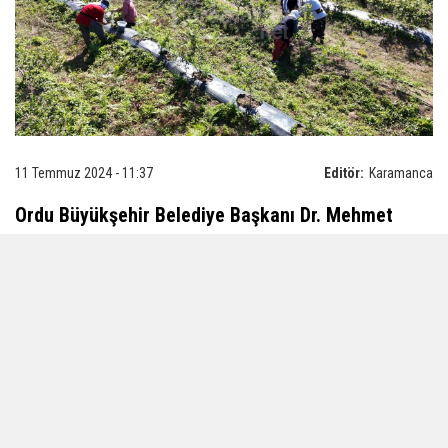
11 Temmuz 2024 - 11:37
Editör:
Karamanca
Ordu Büyükşehir Belediye Başkanı Dr. Mehmet
Hilmi Güler'in tarımsal ekonomik gelir
kaynaklarının çeşitlendirilmesi amacıyla ilk
döneminde başlattığı çalışmalar yeni döneminde
de büyümeye ve gelişmeye devam ediyor.
Ordu Büyükşehir Belediyesinin destekleri ile geçmiş
yıllarda fidanları dağıtılan ve bu günlerde hasadı