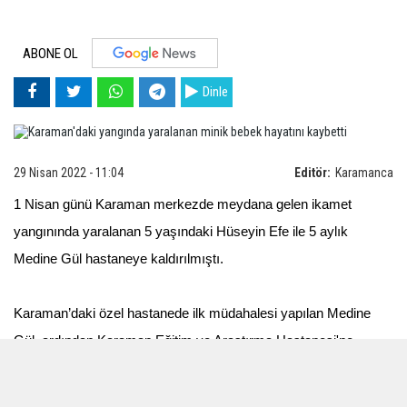
ABONE OL
Dinle
29 Nisan 2022 - 11:04
Editör:
Karamanca
1 Nisan günü Karaman merkezde meydana gelen ikamet
yangınında yaralanan 5 yaşındaki Hüseyin Efe ile 5 aylık
Medine Gül hastaneye kaldırılmıştı.
Karaman’daki özel hastanede ilk müdahalesi yapılan Medine
Gül, ardından Karaman Eğitim ve Araştırma Hastanesi'ne,
buradan da ambulans helikopterle Ankara Şehir Hastanesi'ne
sevk edilmişti.