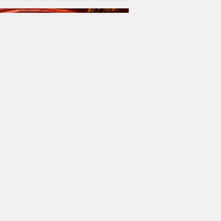
 yenilenen Primeclass konseptini
ttı