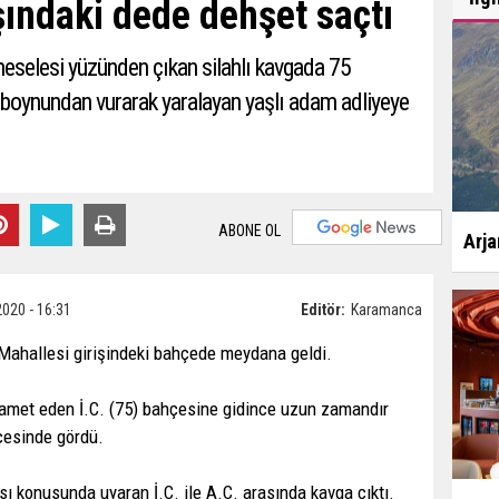
ındaki dede dehşet saçtı
eselesi yüzünden çıkan silahlı kavgada 75
boynundan vurarak yaralayan yaşlı adam adliyeye
ABONE OL
Arja
2020 - 16:31
Editör:
Karamanca
 Mahallesi girişindeki bahçede meydana geldi.
ikamet eden İ.C. (75) bahçesine gidince uzun zamandır
hçesinde gördü.
sı konusunda uyaran İ.C. ile A.C. arasında kavga çıktı.