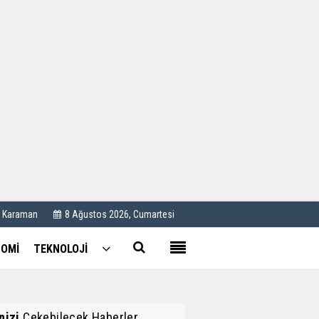
Kullanım Koşulları
Künye
İletişim
Çerez Politikası
C Karaman
8 Ağustos 2026, Cumartesi
OMİ
TEKNOLOJİ
inizi
Çekebilecek Haberler