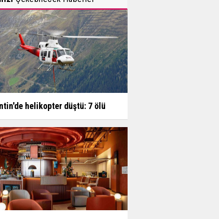
ntin'de helikopter düştü: 7 ölü