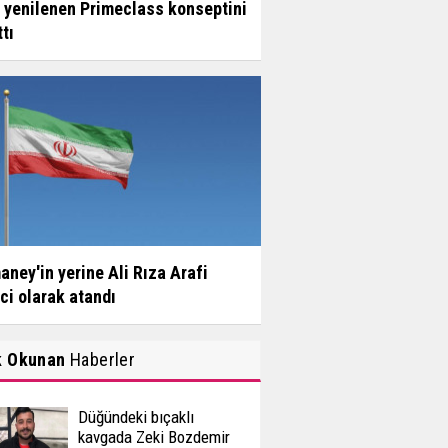
 yenilenen Primeclass konseptini
ttı
ney'in yerine Ali Rıza Arafi
ci olarak atandı
k Okunan
Haberler
Düğündeki bıçaklı
kavgada Zeki Bozdemir