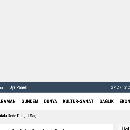
u
Köşe Yazarları
etleri
Video Galeri
Foto Galeri
Üye Paneli
27°C / 13°
rı
ARAMAN
GÜNDEM
DÜNYA
KÜLTÜR-SANAT
SAĞLIK
EKON
daki Dede Dehşet Saçtı
İlg