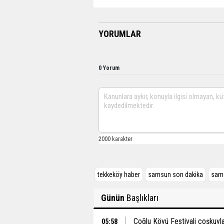
YORUMLAR
0 Yorum
tekkeköy haber
samsun son dakika
sam
Günün
Başlıkları
Çoğlu Köyü Festivali coşkuyla
05:58