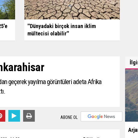
25’e
''Dünyadaki birçok insan iklim
mültecisi olabilir''
İlg
nkarahisar
an geçerek yayılma görüntüleri adeta Afrika
tı.
ABONE OL
Arja