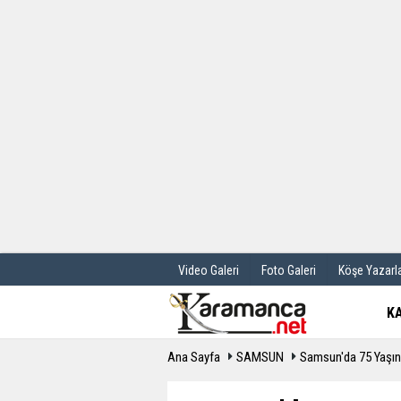
Üye Paneli
Hava Durum
Haber Arşivi
Gazete Manş
Günün Haberleri
Anketler
Video Galeri
Foto Galeri
Köşe Yazarla
K
Ana Sayfa
SAMSUN
Samsun'da 75 Yaşın