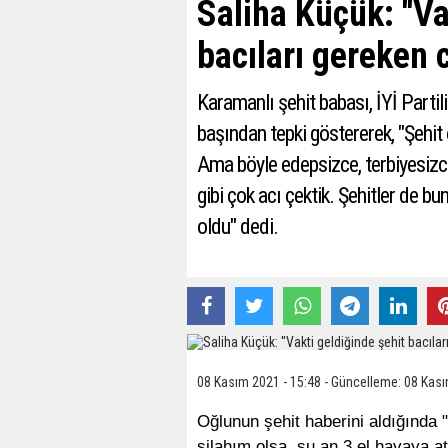
Saliha Küçük: ''Va
bacıları gereken c
Karamanlı şehit babası, İYİ Partil
başından tepki göstererek, "Şehit
Ama böyle edepsizce, terbiyesizc
gibi çok acı çektik. Şehitler de bu
oldu" dedi.
08 Kasım 2021 - 15:48 - Güncelleme: 08 Kası
Oğlunun şehit haberini aldığında
silahım olsa, şu an 3 el havaya a