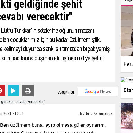
kti geldiğinde şehit
evabı verecektir''
i Lütfü Türkkan’ın sözlerine oğlunun mezarı
 olan çocuklarımız için bu kadar üzülmemiştik.
e kelimeyi duyunca sanki sırtımızdan bıçak yemiş
nların bacılarına düşman eli ilişmesin diye şehit
Her 
Otom
ABONE OL
m 2021 - 15:51
Editör:
Karamanca
 "Ben üzülmem buna, ayıp olmasa güler oynarım,
teş ederim" sözüyle hafızalara kazınan şehit