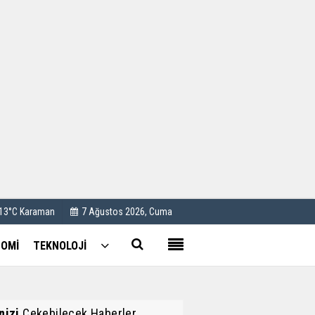
Kullanım Koşulları
Künye
İletişim
Çerez Politikası
 13°C Karaman
7 Ağustos 2026, Cuma
OMİ
TEKNOLOJİ
inizi
Çekebilecek Haberler