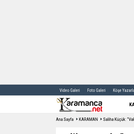
Üye Paneli
Hava Durum
Haber Arşivi
Gazete Manş
Günün Haberleri
Anketler
Video Galeri
Foto Galeri
Köşe Yazarla
K
Ana Sayfa
KARAMAN
Saliha Küçük: ''Va