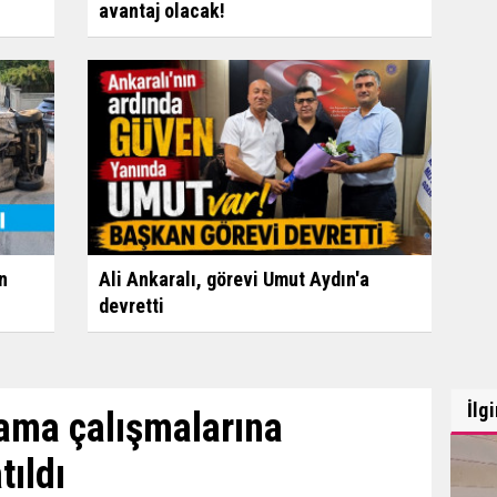
avantaj olacak!
n
Ali Ankaralı, görevi Umut Aydın'a
devretti
İlg
ama çalışmalarına
ıldı