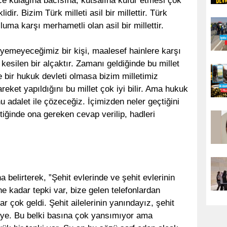
sice kulağına bacısına, kutsalına küfür etmesi çok
dir. Bizim Türk milleti asil bir millettir. Türk
ma karşı merhametli olan asil bir millettir.
 diyemeyeceğimiz bir kişi, maalesef hainlere karşı
esilen bir alçaktır. Zamanı geldiğinde bu millet
e bir hukuk devleti olmasa bizim milletimiz
reket yapıldığını bu millet çok iyi bilir. Ama hukuk
 adalet ile çözeceğiz. İçimizden neler geçtiğini
ktiğinde ona gereken cevap verilip, hadleri
a belirterek, ”Şehit evlerinde ve şehit evlerinin
e kadar tepki var, bize gelen telefonlardan
r çok geldi. Şehit ailelerinin yanındayız, şehit
diye. Bu belki basına çok yansımıyor ama