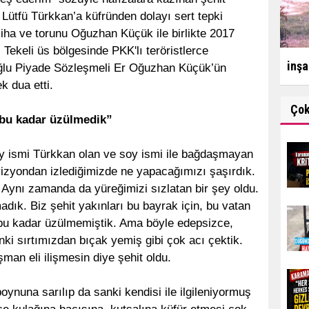
 Lütfü Türkkan’a küfründen dolayı sert tepki
liha ve torunu Oğuzhan Küçük ile birlikte 2017
i Tekeli üs bölgesinde PKK'lı teröristlerce
inşa
oğlu Piyade Sözleşmeli Er Oğuzhan Küçük’ün
k dua etti.
Ço
 bu kadar üzülmedik”
y ismi Türkkan olan ve soy ismi ile bağdaşmayan
vizyondan izlediğimizde ne yapacağımızı şaşırdık.
Aynı zamanda da yüreğimizi sızlatan bir şey oldu.
ık. Biz şehit yakınları bu bayrak için, bu vatan
n bu kadar üzülmemiştik. Ama böyle edepsizce,
ki sırtımızdan bıçak yemiş gibi çok acı çektik.
şman eli ilişmesin diye şehit oldu.
oynuna sarılıp da sanki kendisi ile ilgileniyormuş