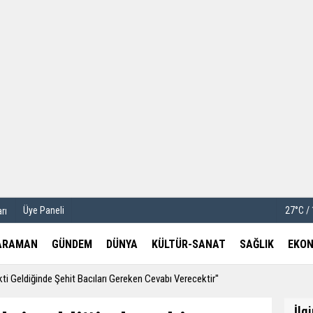
u
Köşe Yazarları
etleri
Video Galeri
Foto Galeri
Üye Paneli
27°C /
rı
ARAMAN
GÜNDEM
DÜNYA
KÜLTÜR-SANAT
SAĞLIK
EKON
kti Geldiğinde Şehit Bacıları Gereken Cevabı Verecektir''
İlg