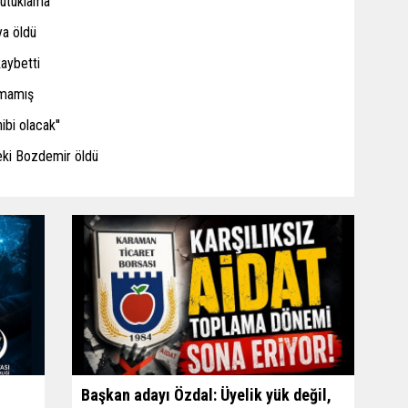
tutuklama
ya öldü
kaybetti
amamış
ibi olacak''
eki Bozdemir öldü
Başkan adayı Özdal: Üyelik yük değil,