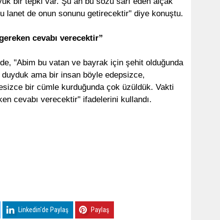
yük bir tepki var. Şu an bu sözü sarf eden alçak
Bu lanet de onun sonunu getirecektir" diye konuştu.
 gereken cevabı verecektir”
 de, "Abim bu vatan ve bayrak için şehit olduğunda
 duyduk ama bir insan böyle edepsizce,
yesizce bir cümle kurduğunda çok üzüldük. Vakti
ken cevabı verecektir" ifadelerini kullandı.
Linkedin'de Paylaş
Paylaş