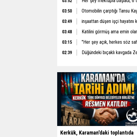
Her şey mektupla başladı, 6 
03:52
Otomobilin çarptığı Tansu Ka
03:50
inşaattan düşen işçi hayatını 
03:49
Katilini görmüş ama emin ol
03:48
''Her şey açık, herkes söz sah
03:15
Düğündeki bıçaklı kavgada Z
02:39
Kerkük, Karaman'daki toplantıda