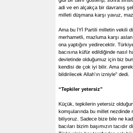
gibi bir tavır gösterip, sonra sin
adi ve en alçakça bir davranış şekli
milleti düşmana karşı yavuz, mazlu
Ama bu İYİ Partili milletin vekili
merhametli, mazluma karşı aslan k
ona yaptığını yedirecektir. Türkiy
bacısına küfür edildiğinde nasıl ha
devletinde olduğumuz için biz bunu
kendisi de çok iyi bilir. Ama gere
bildirilecek Allah’ın izniyle" dedi.
“Tepkiler yetersiz”
Küçük, tepkilerin yetersiz olduğun
komşularında bu millet nezdinde n
biliyoruz. Sadece bize bile ne kada
bacıları bizim başımızın tacıdır 