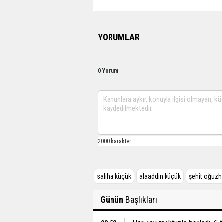
YORUMLAR
0 Yorum
saliha küçük
alaaddin küçük
şehit oğuzh
Günün
Başlıkları