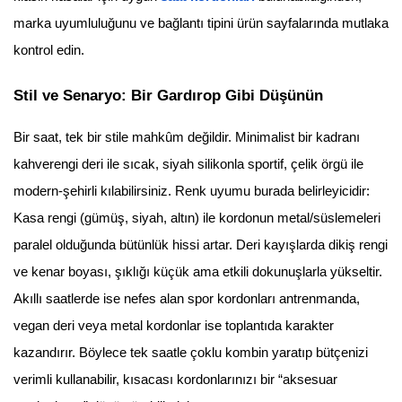
marka uyumluluğunu ve bağlantı tipini ürün sayfalarında mutlaka
kontrol edin.
Stil ve Senaryo: Bir Gardırop Gibi Düşünün
Bir saat, tek bir stile mahkûm değildir. Minimalist bir kadranı
kahverengi deri ile sıcak, siyah silikonla sportif, çelik örgü ile
modern-şehirli kılabilirsiniz. Renk uyumu burada belirleyicidir:
Kasa rengi (gümüş, siyah, altın) ile kordonun metal/süslemeleri
paralel olduğunda bütünlük hissi artar. Deri kayışlarda dikiş rengi
ve kenar boyası, şıklığı küçük ama etkili dokunuşlarla yükseltir.
Akıllı saatlerde ise nefes alan spor kordonları antrenmanda,
vegan deri veya metal kordonlar ise toplantıda karakter
kazandırır. Böylece tek saatle çoklu kombin yaratıp bütçenizi
verimli kullanabilir, kısacası kordonlarınızı bir “aksesuar