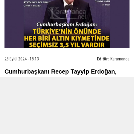
28 Eylül 2024 - 18:13
Editör:
Karamanca
Cumhurbaşkanı Recep Tayyip Erdoğan,
Dolmabahçe Çalışma Ofisi’nde Yatırım
Danışma Konseyi’ninin 10. Toplantısı'nda
konuştu. Cumhurbaşkanı Erdoğan, "Biz
iktidar ve ittifak olarak tüm planlarımızı
2028’e göre yapıyoruz. Muhalefetin kendi iç
çekişmelerini perdeleme amacıyla