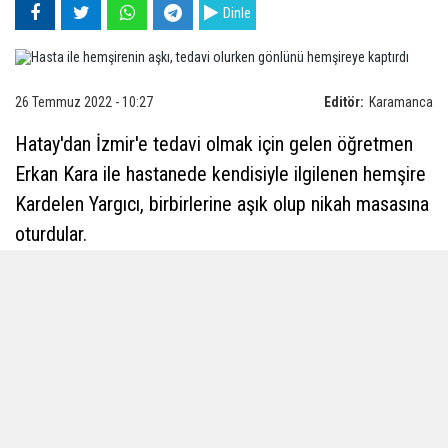
Dinle
26 Temmuz 2022 - 10:27
Editör:
Karamanca
Hatay'dan İzmir'e tedavi olmak için gelen öğretmen
Erkan Kara ile hastanede kendisiyle ilgilenen hemşire
Kardelen Yargıcı, birbirlerine aşık olup nikah masasına
oturdular.
Hatay'ın merkez ilçesi Antakya'dan İzmir'e tedavi için
gelen özel çocuklar eğitim öğretmeni Erkan Kara,
hastanede kendisiyle ilgilenen hemşire Kardelen
Yargıcı'ya bir görüşte aşık oldu. Tedavi olduğu
dönemde İzmir'e tayini çıkan ve ailesini de İzmir'e
taşıyan Erkan Kara ile Kardelen Yargıcı, her iki ailenin