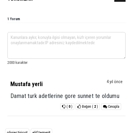
1 Yorum
4 yıl önce
Mustafa yerli
Damat turk adetlerine gore sunnet te oldumu
(
0
)
Beğen
(
2
)
Cevapla
olivier tiricot
elif temerit