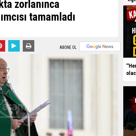
kta zorlanınca
ımcısı tamamladı
ABONE OL
''He
olac