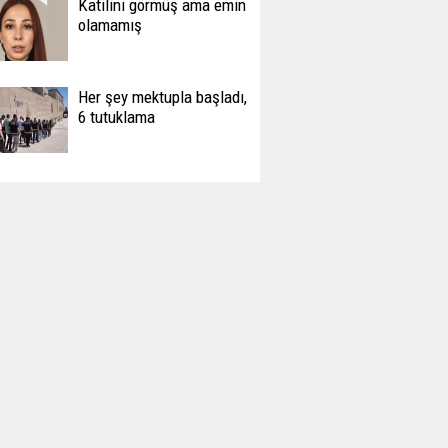
Katilini görmüş ama emin
olamamış
Her şey mektupla başladı,
6 tutuklama