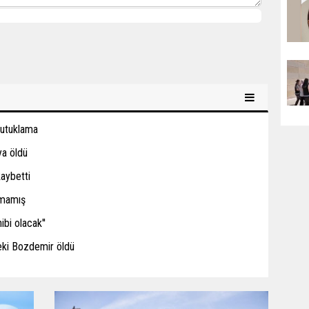
tutuklama
ya öldü
kaybetti
amamış
ibi olacak''
eki Bozdemir öldü