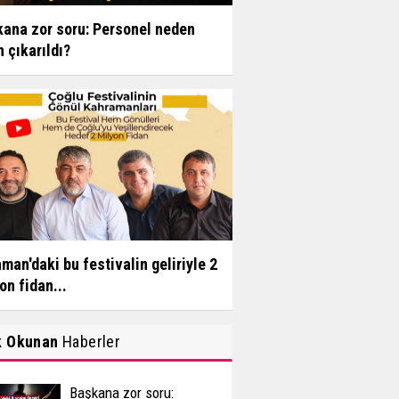
ana zor soru: Personel neden
n çıkarıldı?
man'daki bu festivalin geliriyle 2
on fidan...
k Okunan
Haberler
Başkana zor soru: