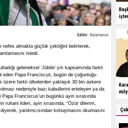
Başk
işte
Editör:
Karamanca
 nefes almakta güçlük çektiğini belirterek,
mlamasını istedi.
utladığı geleneksel ‘Jübile’ yılı kapsamında farklı
ul eden Papa Franciscus, bugün de çoğunluğu
k üzere farklı ülkelerden yaklaşık 30 bin askere
Kara
t olması nedeniyle bazı kabullerini erteleyen ya da
mily
aki Papa Franciscus’un bugünkü ayin sırasında
n ruhani lideri, ayin sırasında, “Özür dilerim,
Ço
 diyerek, yardımcısından konuşmasını okumasını