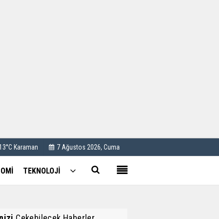
Kullanım Koşulları
Künye
İletişim
Çerez Politikası
 13°C Karaman
7 Ağustos 2026, Cuma
OMİ
TEKNOLOJİ
inizi
Çekebilecek Haberler