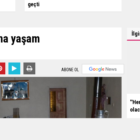
geçti
İlg
ına yaşam
ABONE OL
''He
olac