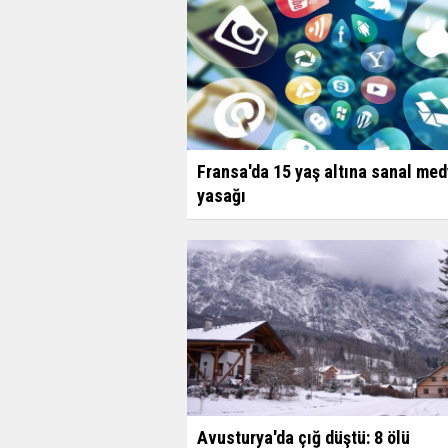
Fransa'da 15 yaş altına sanal me
yasağı
Avusturya'da çığ düştü: 8 ölü