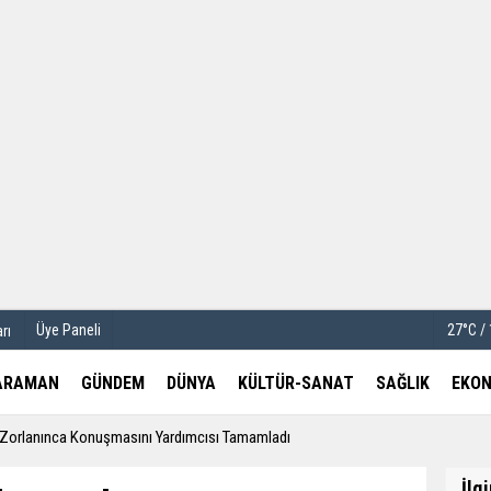
u
Köşe Yazarları
etleri
Video Galeri
Foto Galeri
Üye Paneli
27°C /
rı
ARAMAN
GÜNDEM
DÜNYA
KÜLTÜR-SANAT
SAĞLIK
EKON
Zorlanınca Konuşmasını Yardımcısı Tamamladı
İlg