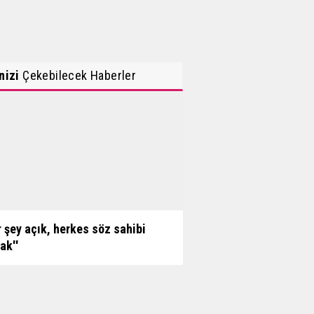
inizi
Çekebilecek Haberler
r şey açık, herkes söz sahibi
ak''