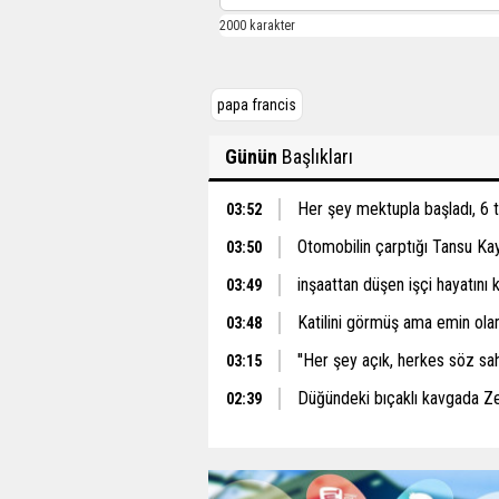
papa francis
Günün
Başlıkları
Her şey mektupla başladı, 6 
03:52
Otomobilin çarptığı Tansu Ka
03:50
inşaattan düşen işçi hayatını 
03:49
Katilini görmüş ama emin ol
03:48
''Her şey açık, herkes söz sah
03:15
Düğündeki bıçaklı kavgada Z
02:39