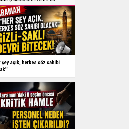
r şey açık, herkes söz sahibi
ak''