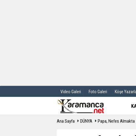
Üye Paneli
Hava Durum
Haber Arşivi
Gazete Manş
Günün Haberleri
Anketler
Video Galeri
Foto Galeri
Köşe Yazarla
K
Ana Sayfa
DÜNYA
Papa, Nefes Almakta 