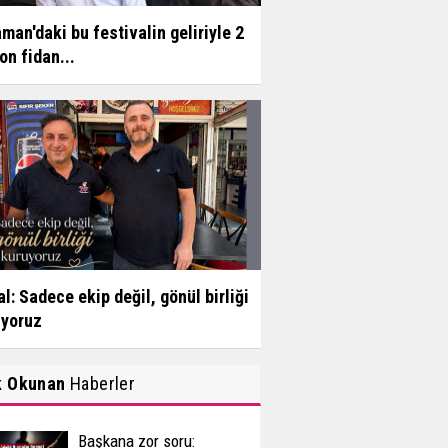
man'daki bu festivalin geliriyle 2
on fidan...
l: Sadece ekip değil, gönül birliği
uyoruz
k Okunan
Haberler
Başkana zor soru: