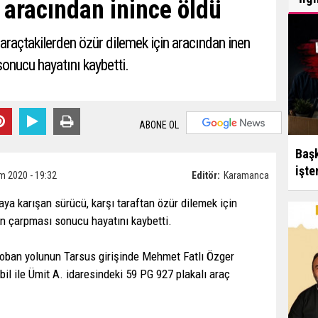
 aracından inince öldü
araçtakilerden özür dilemek için aracından inen
sonucu hayatını kaybetti.
ABONE OL
Başk
işte
m 2020 - 19:32
Editör:
Karamanca
aya karışan sürücü, karşı taraftan özür dilemek için
ın çarpması sonucu hayatını kaybetti.
toban yolunun Tarsus girişinde Mehmet Fatlı Özger
il ile Ümit A. idaresindeki 59 PG 927 plakalı araç