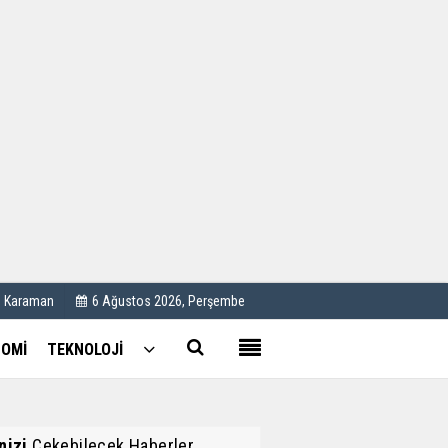
Kullanım Koşulları
Künye
İletişim
Çerez Politikası
C Karaman
6 Ağustos 2026, Perşembe
OMİ
TEKNOLOJİ
inizi
Çekebilecek Haberler