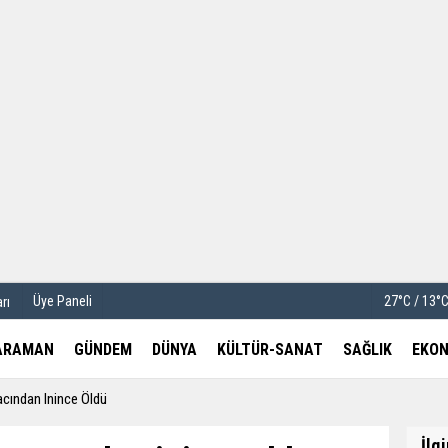
u
Köşe Yazarları
etleri
Video Galeri
Foto Galeri
Üye Paneli
27°C / 13°
rı
ARAMAN
GÜNDEM
DÜNYA
KÜLTÜR-SANAT
SAĞLIK
EKON
acından Inince Öldü
İlg