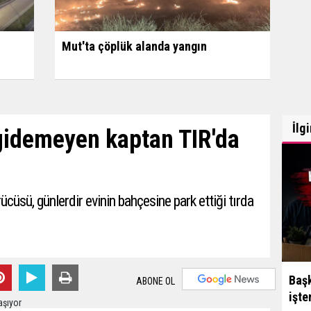
Mut'ta çöplük alanda yangın
İlg
 gidemeyen kaptan TIR'da
ücüsü, günlerdir evinin bahçesine park ettiği tırda
Başk
ABONE OL
işte