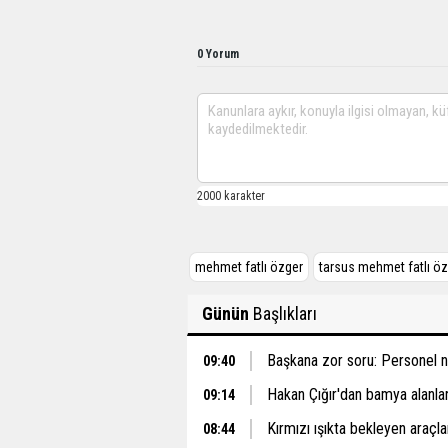
0 Yorum
mehmet fatlı özger
tarsus mehmet fatlı ö
Günün
Başlıkları
Başkana zor soru: Personel ne
09:40
Hakan Çığır'dan bamya alanlar 
09:14
Kırmızı ışıkta bekleyen araçlar
08:44