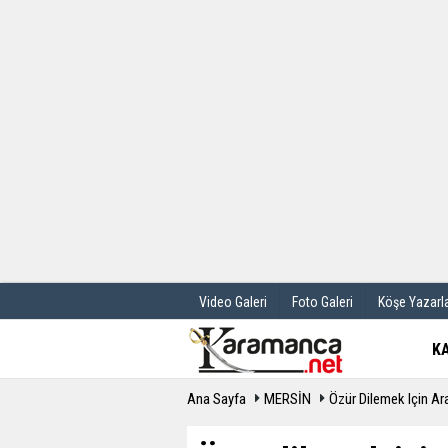
Üye Paneli
Hava Durum
Haber Arşivi
Gazete Manş
Günün Haberleri
Anketler
Video Galeri
Foto Galeri
Köşe Yazarla
K
Ana Sayfa
MERSİN
Özür Dilemek Için Ar