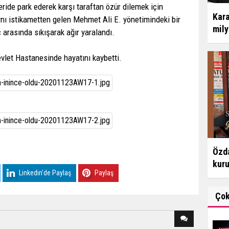
eride park ederek karşı taraftan özür dilemek için
Kara
nı istikametten gelen Mehmet Ali E. yönetimindeki bir
mily
arasında sıkışarak ağır yaralandı.
evlet Hastanesinde hayatını kaybetti.
Özda
kur
Linkedin'de Paylaş
Paylaş
Ço