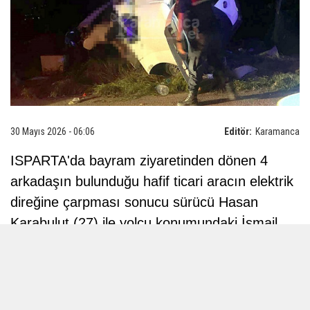
30 Mayıs 2026 - 06:06
Editör:
Karamanca
ISPARTA'da bayram ziyaretinden dönen 4
arkadaşın bulunduğu hafif ticari aracın elektrik
direğine çarpması sonucu sürücü Hasan
Karabulut (27) ile yolcu konumundaki İsmail
Aktaş hayatını kaybetti, 2 kişi de yaralandı.
Kaza, saat 22.00 sıralarında merkeze bağlı
Büyükhacılar köyü yolunda meydana geldi.