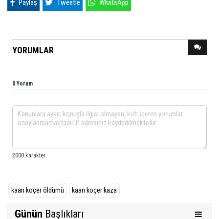
Paylaş
Tweetle
WhatsApp
YORUMLAR
0 Yorum
kaan koçer öldümü
kaan koçer kaza
Günün
Başlıkları