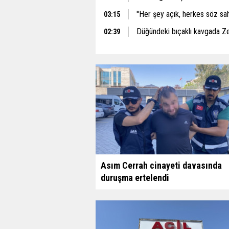
''Her şey açık, herkes söz sah
03:15
Düğündeki bıçaklı kavgada Z
02:39
Asım Cerrah cinayeti davasında
duruşma ertelendi