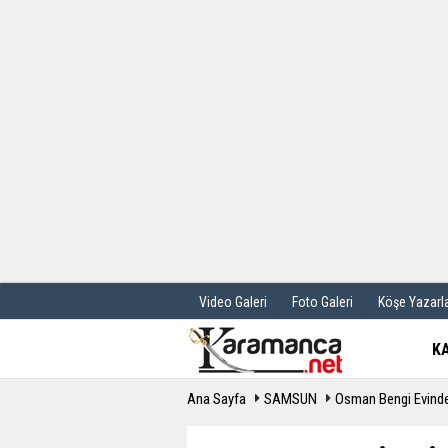
Üye Paneli
Hava Durum
Haber Arşivi
Gazete Manş
Günün Haberleri
Anketler
Video Galeri
Foto Galeri
Köşe Yazarla
K
Ana Sayfa
SAMSUN
Osman Bengi Evinde