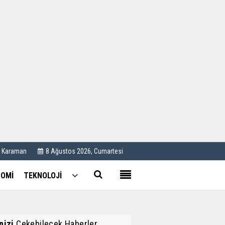
Kullanım Koşulları
Künye
İletişim
Çerez Politikası
C Karaman
8 Ağustos 2026, Cumartesi
OMİ
TEKNOLOJİ
inizi
Çekebilecek Haberler