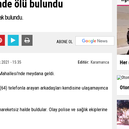
de ölü bulundu
ak bulundu.
ABONE OL
Her 
k 2021 - 15:35
Editör:
Karamanca
 Mahallesi'nde meydana geldi.
Otom
i (64) telefonla arayan arkadaşları kendisine ulaşamayınca
areketsiz halde buldular. Olay polise ve sağlık ekiplerine