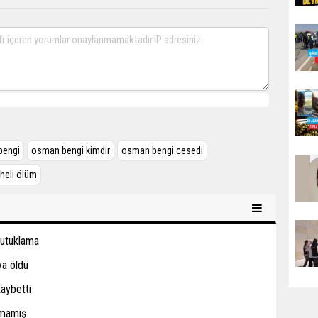
bengi
osman bengi kimdir
osman bengi cesedi
heli ölüm
tutuklama
ya öldü
kaybetti
amamış