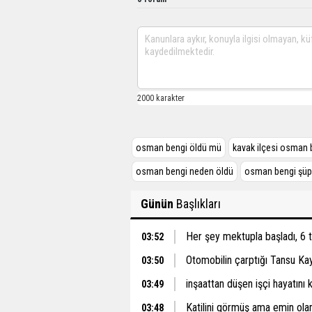
osman bengi öldü mü
kavak ilçesi osman 
osman bengi neden öldü
osman bengi şüp
Günün
Başlıkları
Her şey mektupla başladı, 6 
03:52
Otomobilin çarptığı Tansu Ka
03:50
inşaattan düşen işçi hayatını 
03:49
Katilini görmüş ama emin ol
03:48