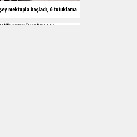
şey mektupla başladı, 6 tutuklama
obilin çarptığı Tansu Kaya öldü
attan düşen işçi hayatını kaybetti
k Okunan
Haberler