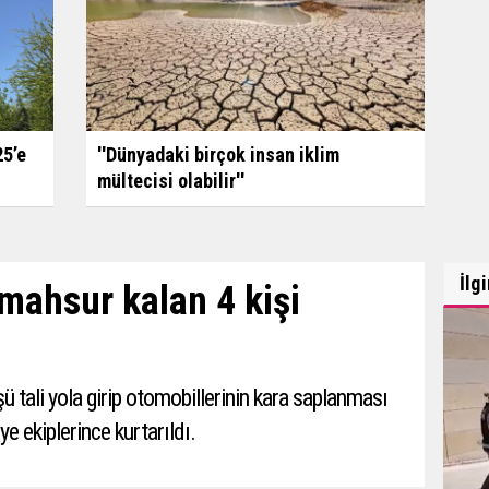
25’e
''Dünyadaki birçok insan iklim
mültecisi olabilir''
İlg
mahsur kalan 4 kişi
ü tali yola girip otomobillerinin kara saplanması
e ekiplerince kurtarıldı.