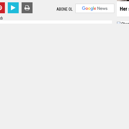
Her 
ABONE OL
k 2021 - 00:04
Editör:
Karamanca
Otom
erkezine yaklaşık 55 kilometre mesafede bulunan Toros
gezisine giden 4 arkadaş, akşam geri dönüş esnasında
 kar ve buzla kaplı tali yola girdi.
ı anlayan 4 arkadaş, 112 ihbar hattı ve Mersin Büyükşehir
laşarak yardım istedi.
inşa
şan belediye ekibi, kara saplanan otomobili halat
Ço
met Ali Yılmaz, "Normal karayolunda gitmemiz