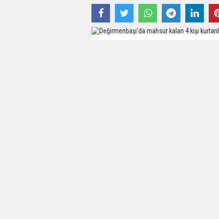
21 Aralık 2021 - 00:00 - Güncelleme: 21 Aralı
Edinilen bilgiye göre, Erdemli ilçe m
Mahallesi Değirmenbaşı mevkiine kar 
otomobilleriyle dağlık alanda yanlışlıkla
Bir süre sonra otomobil kara saplandı.
Kendi çabalarıyla kurtulamayacakların
Belediyesi karla mücadele ekiplerine u
Yardım çağrısının ardından bölgeye ula
yardımıyla çekerek kurtardı.
Karda mahsur kalan gençlerden Muham