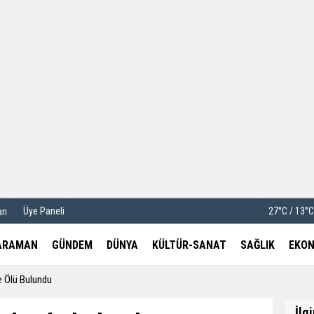
u
Köşe Yazarları
etleri
Video Galeri
Foto Galeri
Üye Paneli
27°C / 13°
rı
ARAMAN
GÜNDEM
DÜNYA
KÜLTÜR-SANAT
SAĞLIK
EKON
 Ölü Bulundu
İlg