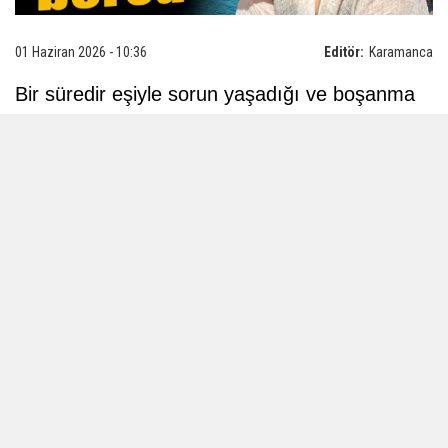
01 Haziran 2026 - 10:36
Editör:
Karamanca
Bir süredir eşiyle sorun yaşadığı ve boşanma
aşamasında olduğu öğrenilen 7 aylık hamile
hemşire Esra Uğur (29), evinde ölü bulundu.
Olay, dün saat 20.00 sıralarında Antalya -
Kepez ilçesi Yeşilyurt Mahallesi 4314
Sokak'taki apartman dairesinde meydana
geldi. Bir hastanenin acil servisinde hemşire
olarak görev yapan 7 aylık hamile Esra Uğur'a
ulaşamayan yakınları, boşanma aşamasında
olduğu eşi U.U.'dan yardım istedi.