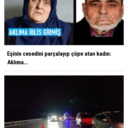
Eşinin cesedini parçalayıp çöpe atan kadın:
Aklıma...