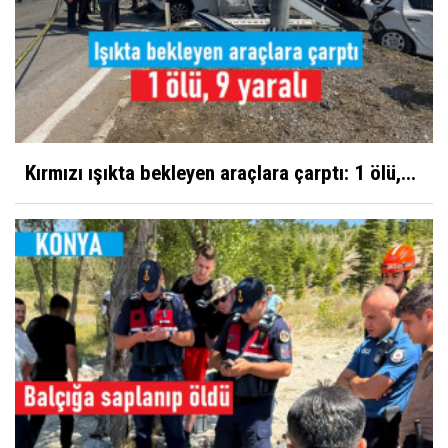
Kırmızı ışıkta bekleyen araçlara çarptı: 1 ölü,...