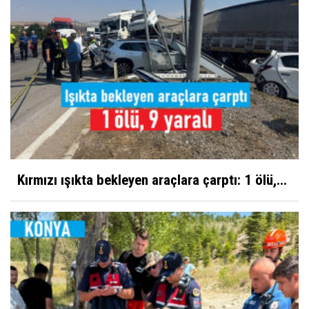
Kırmızı ışıkta bekleyen araçlara çarptı: 1 ölü,...