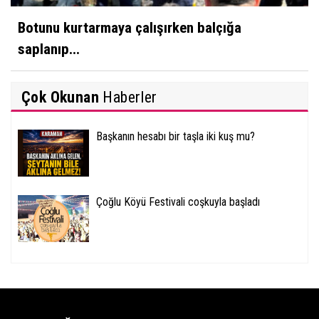
Botunu kurtarmaya çalışırken balçığa
saplanıp...
Çok Okunan
Haberler
Başkanın hesabı bir taşla iki kuş mu?
Çoğlu Köyü Festivali coşkuyla başladı