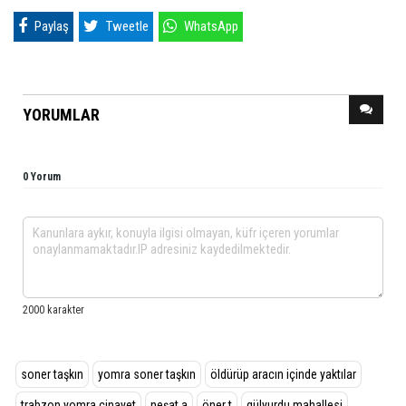
Paylaş
Tweetle
WhatsApp
YORUMLAR
0 Yorum
soner taşkın
yomra soner taşkın
öldürüp aracın içinde yaktılar
trabzon yomra cinayet
neşat a
öner t
gülyurdu mahallesi