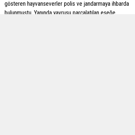
gösteren hayvanseverler polis ve jandarmaya ihbarda
bulunmuştu. Yanında yavrusu parçalatılan eşeğe
Hayvan Hakları Federasyonu tarafından sahip çıkıldı.
Haytap Bursa İl Temsilciliğine getirilen eşek önce
Uludağ Üniversitesi Hayvan Hastanesi'nde tedavi
edildi. Sağlık durumu iyi olan eşek, daha sonra yeni
yuvasına getirilip yuvada bulunan eşek arkadaşlarının
yanına yerleştirildi.
Eşeğin yeni yuvasının artık Bursa olacağını ifade eden
Haytap Bursa Temsilcisi Emre Demir, "Sosyal medya
sayesinde bu habere ulaştık. Haytap Ankara il
temsilicimiz devreye girdi. Yapılan araştırmalar
sonucunda annenin yavrusunun vefat ettiğini