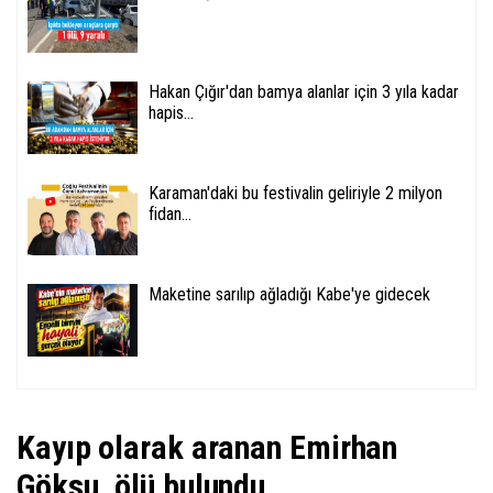
Hakan Çığır'dan bamya alanlar için 3 yıla kadar
hapis...
Karaman'daki bu festivalin geliriyle 2 milyon
fidan...
Maketine sarılıp ağladığı Kabe'ye gidecek
Kayıp olarak aranan Emirhan
Göksu, ölü bulundu